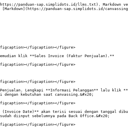
https://panduan-sap.simplidots.id/llms.txt). Markdown ve
 [Markdown](https://panduan-sap.simplidots.id/canvassing
figcaption></figcaption></figure>

emudian klik **Sales Invoice (Faktur Penjualan).**

figcaption></figcaption></figure>

figcaption></figcaption></figure>

Penjualan. Lengkapi **Informasi Pelanggan** lalu klik **
i dengan kebutuhan saat canvassing.&#x20;

figcaption></figcaption></figure>

 (Invoice Date)** akan terisi sesuai dengan tanggal dibu
sudah diinput sebelumnya pada Back Office.&#x20;

figcaption></figcaption></figure>
