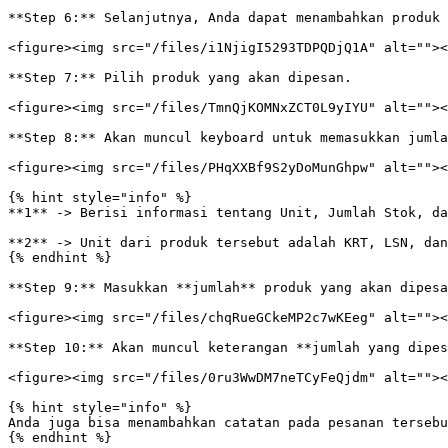
**Step 6:** Selanjutnya, Anda dapat menambahkan produk 
<figure><img src="/files/i1NjigI5293TDPQDjQ1A" alt=""><
**Step 7:** Pilih produk yang akan dipesan.

<figure><img src="/files/TmnQjKOMNxZCT0L9yIYU" alt=""><
**Step 8:** Akan muncul keyboard untuk memasukkan jumla
<figure><img src="/files/PHqXXBf9S2yDoMunGhpw" alt=""><
{% hint style="info" %}

**1** -> Berisi informasi tentang Unit, Jumlah Stok, da
**2** -> Unit dari produk tersebut adalah KRT, LSN, dan
{% endhint %}

**Step 9:** Masukkan **jumlah** produk yang akan dipesa
<figure><img src="/files/chqRueGCkeMP2c7wKEeg" alt=""><
**Step 10:** Akan muncul keterangan **jumlah yang dipes
<figure><img src="/files/0ru3WwDM7neTCyFeQjdm" alt=""><
{% hint style="info" %}

Anda juga bisa menambahkan catatan pada pesanan tersebu
{% endhint %}
