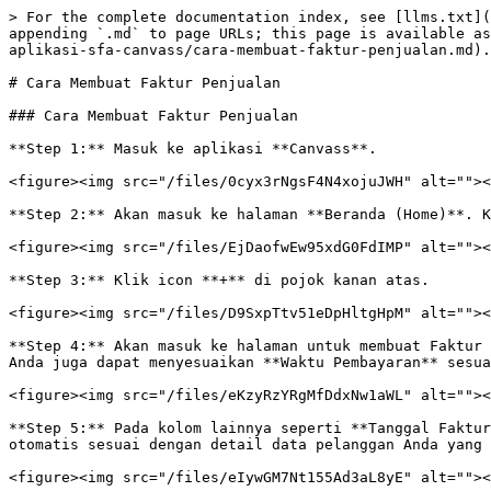
> For the complete documentation index, see [llms.txt](
appending `.md` to page URLs; this page is available as
aplikasi-sfa-canvass/cara-membuat-faktur-penjualan.md).

# Cara Membuat Faktur Penjualan

### Cara Membuat Faktur Penjualan

**Step 1:** Masuk ke aplikasi **Canvass**.

<figure><img src="/files/0cyx3rNgsF4N4xojuJWH" alt=""><
**Step 2:** Akan masuk ke halaman **Beranda (Home)**. K
<figure><img src="/files/EjDaofwEw95xdG0FdIMP" alt=""><
**Step 3:** Klik icon **+** di pojok kanan atas.

<figure><img src="/files/D9SxpTtv51eDpHltgHpM" alt=""><
**Step 4:** Akan masuk ke halaman untuk membuat Faktur 
Anda juga dapat menyesuaikan **Waktu Pembayaran** sesua
<figure><img src="/files/eKzyRzYRgMfDdxNw1aWL" alt=""><
**Step 5:** Pada kolom lainnya seperti **Tanggal Faktur
otomatis sesuai dengan detail data pelanggan Anda yang 
<figure><img src="/files/eIywGM7Nt155Ad3aL8yE" alt=""><