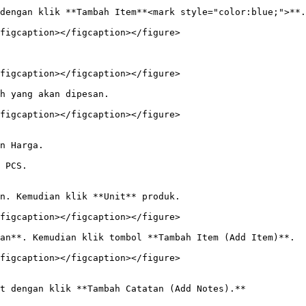
dengan klik **Tambah Item**<mark style="color:blue;">**.
figcaption></figcaption></figure>

figcaption></figcaption></figure>

h yang akan dipesan.

figcaption></figcaption></figure>

n Harga.

 PCS.

n. Kemudian klik **Unit** produk.

figcaption></figcaption></figure>

an**. Kemudian klik tombol **Tambah Item (Add Item)**.

figcaption></figcaption></figure>

t dengan klik **Tambah Catatan (Add Notes).**
