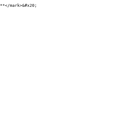
**</mark>&#x20;
