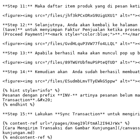
**Step 11:** Maka daftar item produk yang di pesan keti
<figure><img src="/files/jhf3kPCxORxG9UigUXU1" alt=""><
**Step 12:** Selanjutnya, Anda akan kembali ke halaman 
(Save)** untuk menyimpan Faktur Penjualan ketika proses
(Proceed Payment)**<mark style="color:blue;">**.**</mar
<figure><img src="/files/GvdHLquP3VW77fo4LLQL" alt=""><
**Step 13:** Apabila berhasil maka akan muncul pop up b
<figure><img src="/files/89TWGYUbfmuPSPteQTUD" alt=""><
**Step 14:** Kemudian akan  Anda sudah berhasil membuat
<figure><img src="/files/ESudmbLmvTTyEWkG5ppw" alt=""><
{% hint style="info" %}

Pesanan dengan prefix **INV-** artinya pesanan belum ma
Transaction**.&#x20;

{% endhint %}

**Step 15:** Lakukan **Sync Transaction** untuk mengiri
{% content-ref url="/pages/XnegI9lFtmAl2I94JrWx" %}

[Cara Mengirim Transaksi dan Gambar Kunjungan](/canvass
kunjungan.md)

{% endcontent-ref %}
