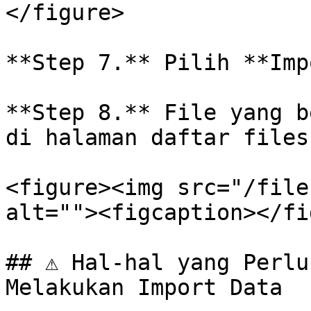
</figure>

**Step 7.** Pilih **Imp
**Step 8.** File yang b
di halaman daftar files
<figure><img src="/file
alt=""><figcaption></fi
## ⚠️ Hal-hal yang Perlu
Melakukan Import Data
