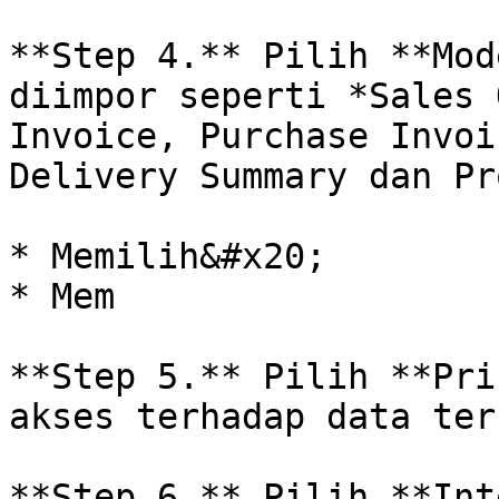
**Step 4.** Pilih **Mod
diimpor seperti *Sales 
Invoice, Purchase Invoi
Delivery Summary dan Pr
* Memilih&#x20;

* Mem

**Step 5.** Pilih **Pri
akses terhadap data ter
**Step 6.** Pilih **Int