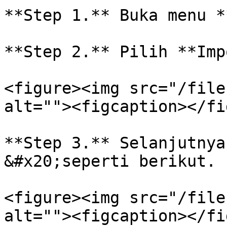
**Step 1.** Buka menu *
**Step 2.** Pilih **Imp
<figure><img src="/file
alt=""><figcaption></fi
**Step 3.** Selanjutnya
&#x20;seperti berikut.

<figure><img src="/file
alt=""><figcaption></fi