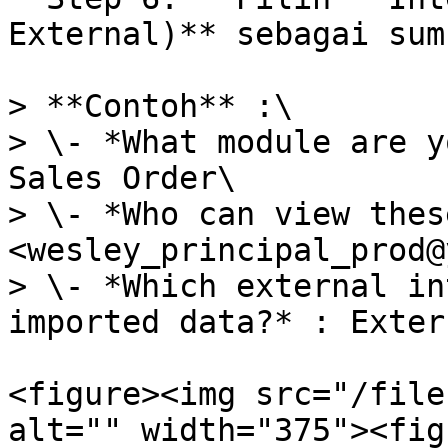
External)** sebagai sum
> **Contoh** :\

> \- *What module are y
Sales Order\

> \- *Who can view thes
<wesley_principal_prod@
> \- *Which external in
imported data?* : Extern
<figure><img src="/file
alt="" width="375"><fig