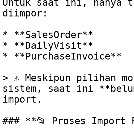
Untuk saat ini, hanya t
diimpor:

* **SalesOrder**

* **DailyVisit**

* **PurchaseInvoice**

> ⚠️ Meskipun pilihan mo
sistem, saat ini **belu
import.

### **📂 Proses Import F