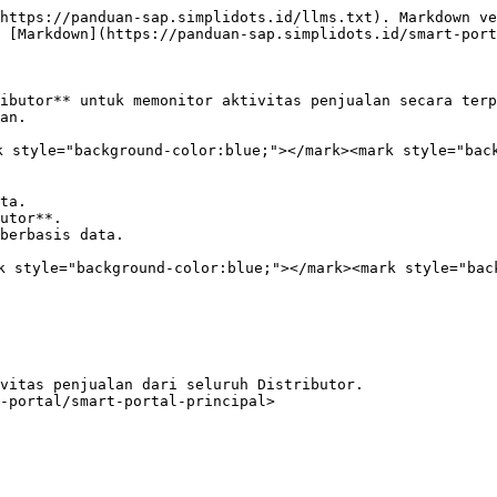
https://panduan-sap.simplidots.id/llms.txt). Markdown ve
 [Markdown](https://panduan-sap.simplidots.id/smart-port
ibutor** untuk memonitor aktivitas penjualan secara terp
an.

 style="background-color:blue;"></mark><mark style="back
ta.

utor**.

berbasis data.

k style="background-color:blue;"></mark><mark style="bac
vitas penjualan dari seluruh Distributor.

-portal/smart-portal-principal>
