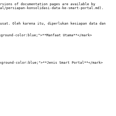
rsions of documentation pages are available by 
al/persiapan-konsolidasi-data-ke-smart-portal.md).

usat. Oleh karena itu, diperlukan kesiapan data dan 
ground-color:blue;">**Manfaat Utama**</mark>

kground-color:blue;">**Jenis Smart Portal**</mark>
