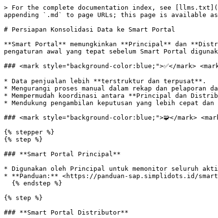
> For the complete documentation index, see [llms.txt](
appending `.md` to page URLs; this page is available as
# Persiapan Konsolidasi Data ke Smart Portal

**Smart Portal** memungkinkan **Principal** dan **Distr
pengaturan awal yang tepat sebelum Smart Portal digunak
### <mark style="background-color:blue;">✅</mark> <mark
* Data penjualan lebih **terstruktur dan terpusat**.

* Mengurangi proses manual dalam rekap dan pelaporan da
* Mempermudah koordinasi antara **Principal dan Distrib
* Mendukung pengambilan keputusan yang lebih cepat dan 
### <mark style="background-color:blue;">🧩</mark> <mar
{% stepper %}

{% step %}

### **Smart Portal Principal**

* Digunakan oleh Principal untuk memonitor seluruh akti
* **Panduan:** <https://panduan-sap.simplidots.id/smart
  {% endstep %}

{% step %}

### **Smart Portal Distributor**
