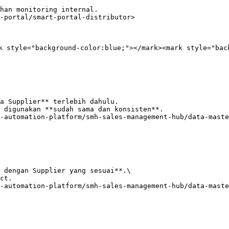
han monitoring internal.

-portal/smart-portal-distributor>

k style="background-color:blue;"></mark><mark style="bac
a Supplier** terlebih dahulu.

 digunakan **sudah sama dan konsisten**.

-automation-platform/smh-sales-management-hub/data-maste
 dengan Supplier yang sesuai**.\

-automation-platform/smh-sales-management-hub/data-maste