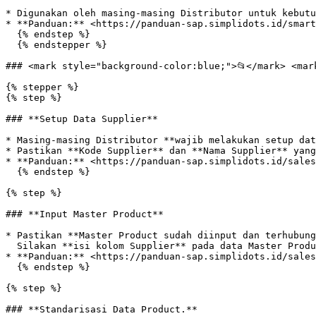
* Digunakan oleh masing-masing Distributor untuk kebutu
* **Panduan:** <https://panduan-sap.simplidots.id/smart
  {% endstep %}

  {% endstepper %}

### <mark style="background-color:blue;">📂</mark> <mar
{% stepper %}

{% step %}

### **Setup Data Supplier**

* Masing-masing Distributor **wajib melakukan setup dat
* Pastikan **Kode Supplier** dan **Nama Supplier** yang
* **Panduan:** <https://panduan-sap.simplidots.id/sales
  {% endstep %}

{% step %}

### **Input Master Product**

* Pastikan **Master Product sudah diinput dan terhubung
  Silakan **isi kolom Supplier** pada data Master Product.

* **Panduan:** <https://panduan-sap.simplidots.id/sales
  {% endstep %}

{% step %}

### **Standarisasi Data Product.**
