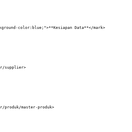
kground-color:blue;">**Kesiapan Data**</mark>

r/supplier>

r/produk/master-produk>
