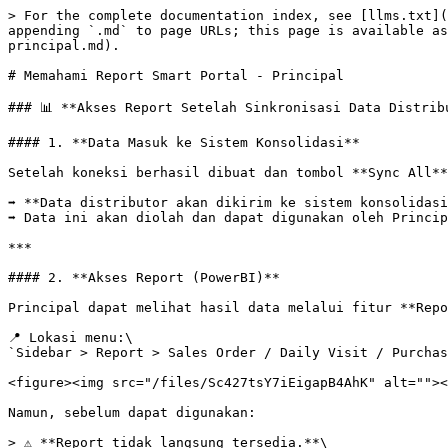
> For the complete documentation index, see [llms.txt](
appending `.md` to page URLs; this page is available as
principal.md).

# Memahami Report Smart Portal - Principal

### 📊 **Akses Report Setelah Sinkronisasi Data Distribu
#### 1. **Data Masuk ke Sistem Konsolidasi**

Setelah koneksi berhasil dibuat dan tombol **Sync All**
➡️ **Data distributor akan dikirim ke sistem konsolidasi
➡️ Data ini akan diolah dan dapat digunakan oleh Princip
***

#### 2. **Akses Report (PowerBI)**

Principal dapat melihat hasil data melalui fitur **Repo
📍 Lokasi menu:\

`Sidebar > Report > Sales Order / Daily Visit / Purchas
<figure><img src="/files/Sc427tsY7iEigapB4AhK" alt=""><
Namun, sebelum dapat digunakan:

> ⚠️ **Report tidak langsung tersedia.**\
