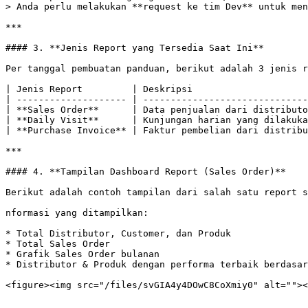
> Anda perlu melakukan **request ke tim Dev** untuk men
***

#### 3. **Jenis Report yang Tersedia Saat Ini**

Per tanggal pembuatan panduan, berikut adalah 3 jenis r
| Jenis Report         | Deskripsi                     
| -------------------- | ------------------------------
| **Sales Order**      | Data penjualan dari distributo
| **Daily Visit**      | Kunjungan harian yang dilakuka
| **Purchase Invoice** | Faktur pembelian dari distribu
***

#### 4. **Tampilan Dashboard Report (Sales Order)**

Berikut adalah contoh tampilan dari salah satu report s
nformasi yang ditampilkan:

* Total Distributor, Customer, dan Produk

* Total Sales Order

* Grafik Sales Order bulanan

* Distributor & Produk dengan performa terbaik berdasar