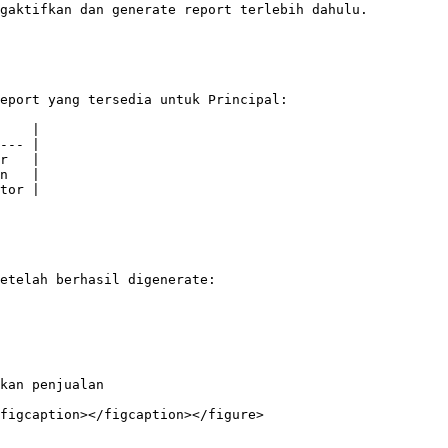
gaktifkan dan generate report terlebih dahulu.

eport yang tersedia untuk Principal:

    |

--- |

r   |

n   |

tor |

etelah berhasil digenerate:

kan penjualan
