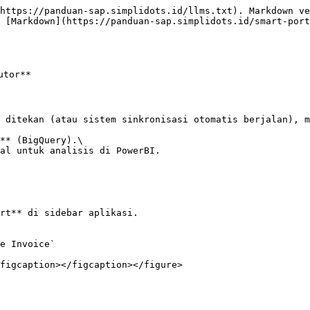
https://panduan-sap.simplidots.id/llms.txt). Markdown ve
 [Markdown](https://panduan-sap.simplidots.id/smart-port
tor**

 ditekan (atau sistem sinkronisasi otomatis berjalan), m
** (BigQuery).\

al untuk analisis di PowerBI.

rt** di sidebar aplikasi.

e Invoice`

figcaption></figcaption></figure>
