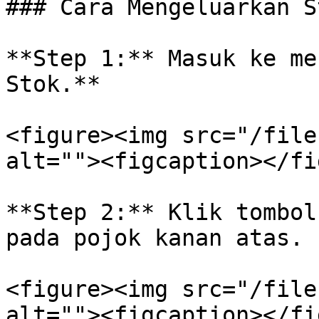
### Cara Mengeluarkan S
**Step 1:** Masuk ke me
Stok.**

<figure><img src="/file
alt=""><figcaption></fi
**Step 2:** Klik tombol
pada pojok kanan atas.

<figure><img src="/file
alt=""><figcaption></fi