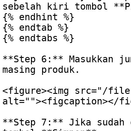
sebelah kiri tombol **P
{% endhint %}

{% endtab %}

{% endtabs %}

**Step 6:** Masukkan ju
masing produk.

<figure><img src="/file
alt=""><figcaption></fi
**Step 7:** Jika sudah 