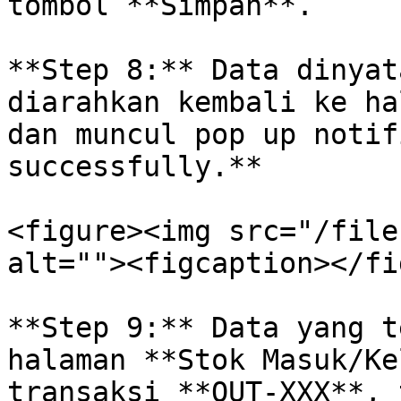
tombol **Simpan**.

**Step 8:** Data dinyat
diarahkan kembali ke ha
dan muncul pop up notif
successfully.**

<figure><img src="/file
alt=""><figcaption></fi
**Step 9:** Data yang t
halaman **Stok Masuk/Ke
transaksi **OUT-XXX**, 