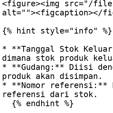
<figure><img src="/file
alt=""><figcaption></fi
{% hint style="info" %}

* **Tanggal Stok Keluar
dimana stok produk kelu
* **Gudang:** Diisi den
produk akan disimpan.

* **Nomor referensi:** 
referensi dari stok.

  {% endhint %}
