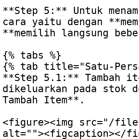
**Step 5:** Untuk menam
cara yaitu dengan **mem
**memilih langsung bebe
{% tabs %}

{% tab title="Satu-Pers
**Step 5.1:** Tambah it
dikeluarkan pada stok d
Tambah Item**.

<figure><img src="/file
alt=""><figcaption></fi