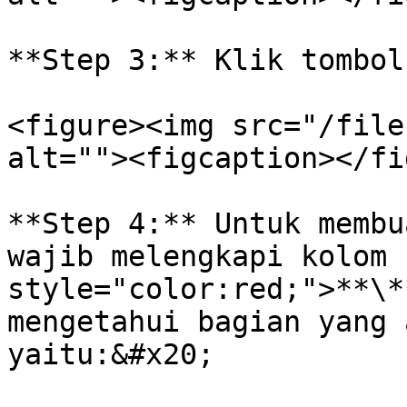
**Step 3:** Klik tombol
<figure><img src="/file
alt=""><figcaption></fi
**Step 4:** Untuk membu
wajib melengkapi kolom 
style="color:red;">**\*
mengetahui bagian yang 
yaitu:&#x20;
