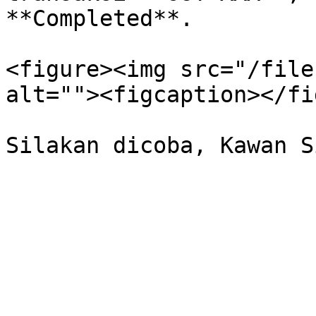
**Completed**.

<figure><img src="/file
alt=""><figcaption></fi