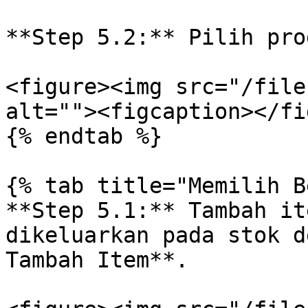
**Step 5.2:** Pilih pro
<figure><img src="/file
alt=""><figcaption></fi
{% endtab %}

{% tab title="Memilih B
**Step 5.1:** Tambah it
dikeluarkan pada stok d
Tambah Item**.
