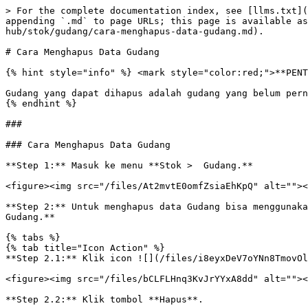
> For the complete documentation index, see [llms.txt](
appending `.md` to page URLs; this page is available as
hub/stok/gudang/cara-menghapus-data-gudang.md).

# Cara Menghapus Data Gudang

{% hint style="info" %} <mark style="color:red;">**PENT
Gudang yang dapat dihapus adalah gudang yang belum pern
{% endhint %}

###

### Cara Menghapus Data Gudang

**Step 1:** Masuk ke menu **Stok >  Gudang.**

<figure><img src="/files/At2mvtE0omfZsiaEhKpQ" alt=""><
**Step 2:** Untuk menghapus data Gudang bisa menggunaka
Gudang.**

{% tabs %}

{% tab title="Icon Action" %}

**Step 2.1:** Klik icon ![](/files/i8eyxDeV7oYNn8TmovOl
<figure><img src="/files/bCLFLHnq3KvJrYYxA8dd" alt=""><
**Step 2.2:** Klik tombol **Hapus**.
