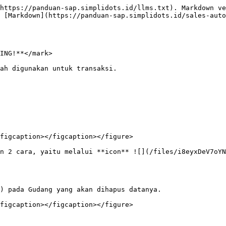
https://panduan-sap.simplidots.id/llms.txt). Markdown ve
 [Markdown](https://panduan-sap.simplidots.id/sales-auto
ING!**</mark>

ah digunakan untuk transaksi.

figcaption></figcaption></figure>

n 2 cara, yaitu melalui **icon** ![](/files/i8eyxDeV7oYN
) pada Gudang yang akan dihapus datanya.

figcaption></figcaption></figure>
