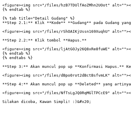
<figure><img src="/files/hzB7TDUlfAoZMhn2UOot" alt=""><
{% endtab %}

{% tab title="Detail Gudang" %}

**Step 2.1:** Klik **Kode** **Gudang** pada Gudang yang
<figure><img src="/files/rShOAIKjUssn169XuqhU" alt=""><
**Step 2.2:** Klik tombol **Hapus.**

<figure><img src="/files/ljAtGOJy26Q8xRe8fuWE" alt=""><
{% endtab %}

{% endtabs %}

**Step 3:** Akan muncul pop up **Konfirmasi Hapus.** Ke
<figure><img src="/files/dBpo0rot2dBctBsfvmLK" alt=""><
**Step 4:** Akan muncul pop up **Deleted** yang artinya
<figure><img src="/files/NfTsLgJQ0RqMGlTPCcE9" alt=""><