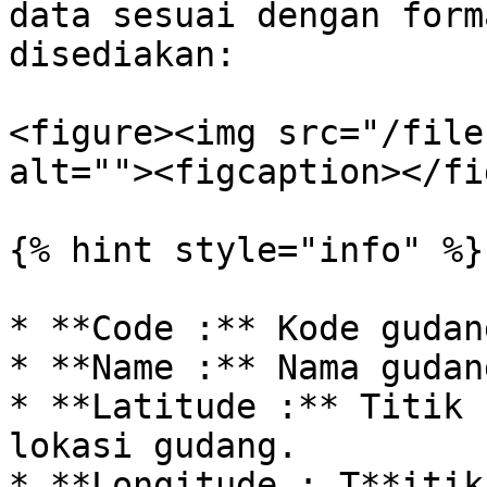
data sesuai dengan form
disediakan:

<figure><img src="/file
alt=""><figcaption></fi
{% hint style="info" %}

* **Code :** Kode gudang
* **Name :** Nama gudang
* **Latitude :** Titik 
lokasi gudang.

* **Longitude : T**itik