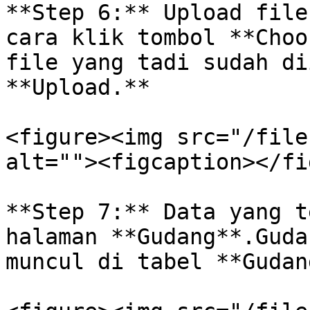
**Step 6:** Upload file
cara klik tombol **Choo
file yang tadi sudah di
**Upload.**

<figure><img src="/file
alt=""><figcaption></fi
**Step 7:** Data yang t
halaman **Gudang**.Guda
muncul di tabel **Gudang