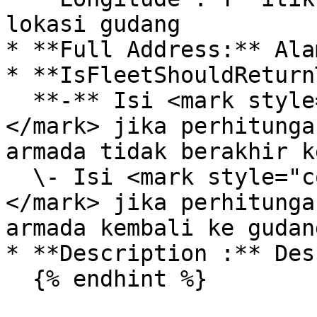
lokasi gudang

* **Full Address:** Ala
* **IsFleetShouldReturn
  **-** Isi <mark style="color:red;">**False**
</mark> jika perhitunga
armada tidak berakhir k
  \- Isi <mark style="color:green;">**True**
</mark> jika perhitunga
armada kembali ke gudang
* **Description :** Des
  {% endhint %}
