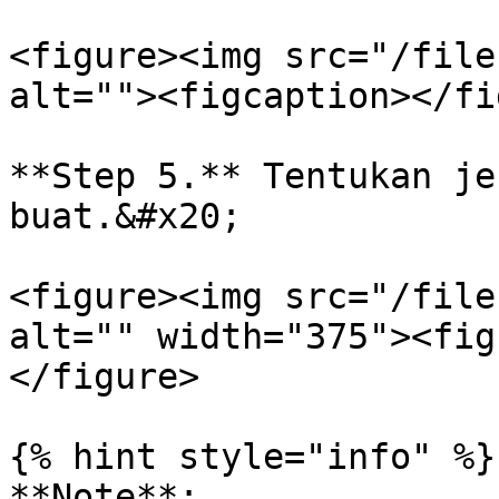
<figure><img src="/file
alt=""><figcaption></fi
**Step 5.** Tentukan je
buat.&#x20;

<figure><img src="/file
alt="" width="375"><fig
</figure>

{% hint style="info" %}

**Note**:
