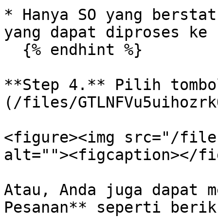
* Hanya SO yang berstat
yang dapat diproses ke 
  {% endhint %}

**Step 4.** Pilih tombo
(/files/GTLNFVu5uihozrk
<figure><img src="/file
alt=""><figcaption></fi
Atau, Anda juga dapat m
Pesanan** seperti beriku