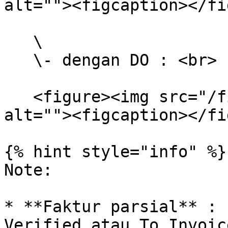
alt=""><figcaption></fi
   \

   \- dengan DO : <br>

   <figure><img src="/files/UlXp9Z1nz9uaC6DsbWfr" 
alt=""><figcaption></fi
{% hint style="info" %}

Note:

* **Faktur parsial** : 
Verified atau To Invoic