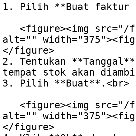
1. Pilih **Buat faktur 
   <figure><img src="/files/OcoItUynVBOOkPoX3XWW" 
alt="" width="375"><fig
</figure>

2. Tentukan **Tanggal**
tempat stok akan diambil
3. Pilih **Buat**.<br>

   <figure><img src="/files/JY1PLHrITs6sU60e6Gmd" 
alt="" width="375"><fig
</figure>
