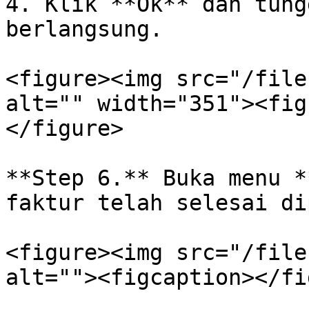
4. Klik **Ok** dan tung
berlangsung.

<figure><img src="/file
alt="" width="351"><fig
</figure>

**Step 6.** Buka menu *
faktur telah selesai di
<figure><img src="/file
alt=""><figcaption></fi