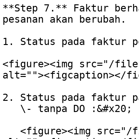
**Step 7.** Faktur berh
pesanan akan berubah.

1. Status pada faktur pe
<figure><img src="/file
alt=""><figcaption></fi
2. Status pada faktur p
   \- tanpa DO :&#x20;

   <figure><img src="/files/144NnAjnBHBenSBFm4Bm" 