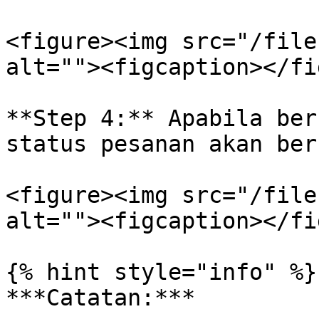
<figure><img src="/file
alt=""><figcaption></fi
**Step 4:** Apabila ber
status pesanan akan ber
<figure><img src="/file
alt=""><figcaption></fi
{% hint style="info" %}

***Catatan:***
