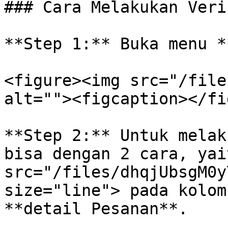
### Cara Melakukan Veri
**Step 1:** Buka menu *
<figure><img src="/file
alt=""><figcaption></fi
**Step 2:** Untuk melak
bisa dengan 2 cara, yai
src="/files/dhqjUbsgM0y
size="line"> pada kolom
**detail Pesanan**.
