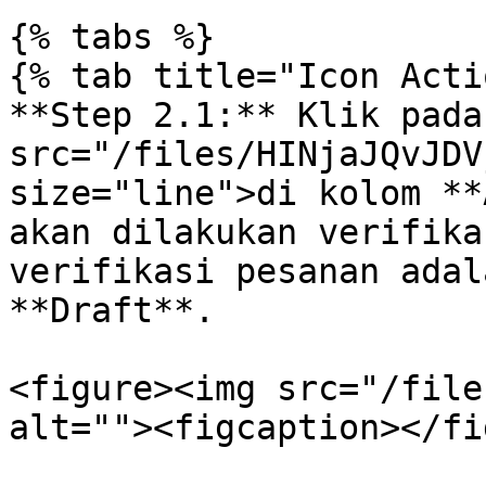
{% tabs %}

{% tab title="Icon Acti
**Step 2.1:** Klik pada
src="/files/HINjaJQvJDV
size="line">di kolom **
akan dilakukan verifika
verifikasi pesanan adal
**Draft**.

<figure><img src="/file
alt=""><figcaption></fi