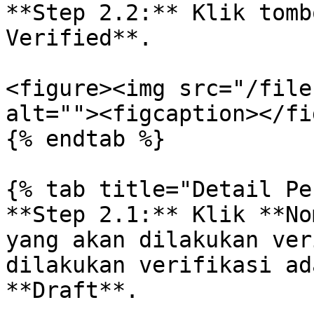
**Step 2.2:** Klik tomb
Verified**.

<figure><img src="/file
alt=""><figcaption></fi
{% endtab %}

{% tab title="Detail Pe
**Step 2.1:** Klik **No
yang akan dilakukan ver
dilakukan verifikasi ad
**Draft**.
