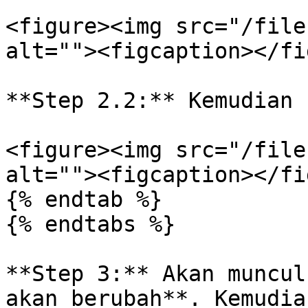
<figure><img src="/file
alt=""><figcaption></fi
**Step 2.2:** Kemudian 
<figure><img src="/file
alt=""><figcaption></fi
{% endtab %}

{% endtabs %}

**Step 3:** Akan muncul
akan berubah**. Kemudia