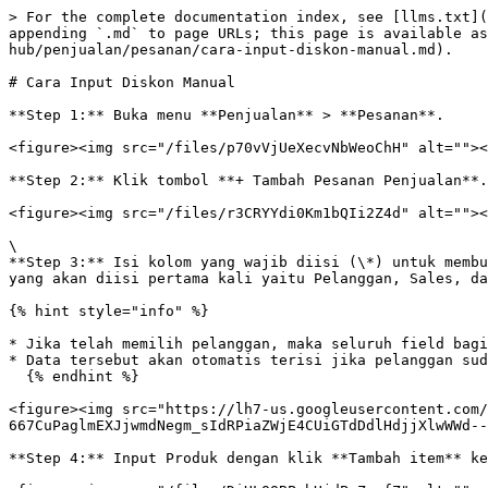
> For the complete documentation index, see [llms.txt](
appending `.md` to page URLs; this page is available as
hub/penjualan/pesanan/cara-input-diskon-manual.md).

# Cara Input Diskon Manual

**Step 1:** Buka menu **Penjualan** > **Pesanan**.

<figure><img src="/files/p70vVjUeXecvNbWeoChH" alt=""><
**Step 2:** Klik tombol **+ Tambah Pesanan Penjualan**.

<figure><img src="/files/r3CRYYdi0Km1bQIi2Z4d" alt=""><
\

**Step 3:** Isi kolom yang wajib diisi (\*) untuk membu
yang akan diisi pertama kali yaitu Pelanggan, Sales, da
{% hint style="info" %}

* Jika telah memilih pelanggan, maka seluruh field bagi
* Data tersebut akan otomatis terisi jika pelanggan sud
  {% endhint %}

<figure><img src="https://lh7-us.googleusercontent.com/
667CuPaglmEXJjwmdNegm_sIdRPiaZWjE4CUiGTdDdlHdjjXlwWWd--
**Step 4:** Input Produk dengan klik **Tambah item** ke