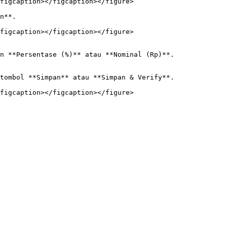
figcaption></figcaption></figure>

n**.

figcaption></figcaption></figure>

n **Persentase (%)** atau **Nominal (Rp)**.

tombol **Simpan** atau **Simpan & Verify**.

figcaption></figcaption></figure>
