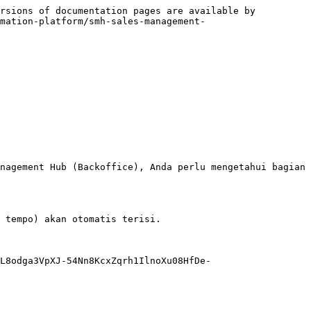
rsions of documentation pages are available by 
mation-platform/smh-sales-management-
nagement Hub (Backoffice), Anda perlu mengetahui bagian 
 tempo) akan otomatis terisi.

L8odga3VpXJ-54Nn8KcxZqrh1IlnoXu08HfDe-