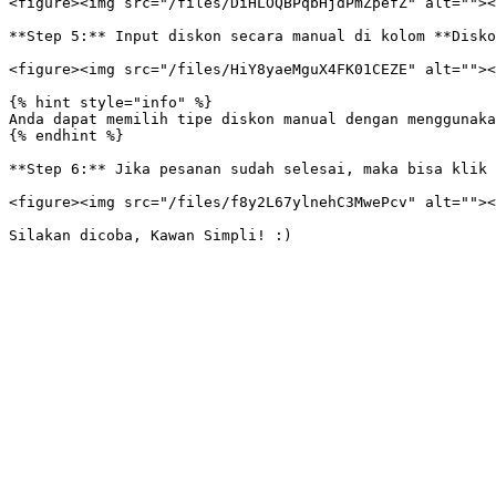
<figure><img src="/files/DiHLOQBPqbHjdPmZpefZ" alt=""><
**Step 5:** Input diskon secara manual di kolom **Disko
<figure><img src="/files/HiY8yaeMguX4FK01CEZE" alt=""><
{% hint style="info" %}

Anda dapat memilih tipe diskon manual dengan menggunaka
{% endhint %}

**Step 6:** Jika pesanan sudah selesai, maka bisa klik 
<figure><img src="/files/f8y2L67ylnehC3MwePcv" alt=""><