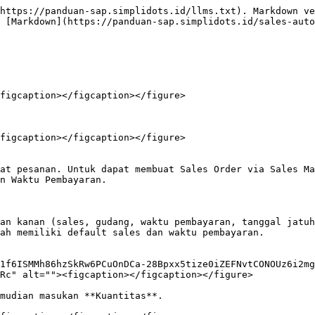
https://panduan-sap.simplidots.id/llms.txt). Markdown ve
 [Markdown](https://panduan-sap.simplidots.id/sales-auto
figcaption></figcaption></figure>

figcaption></figcaption></figure>

at pesanan. Untuk dapat membuat Sales Order via Sales Ma
n Waktu Pembayaran.

an kanan (sales, gudang, waktu pembayaran, tanggal jatuh
ah memiliki default sales dan waktu pembayaran.

1f6ISMMh86hzSkRw6PCuOnDCa-28Bpxx5tize0iZEFNvtCONOUz6i2mg
Rc" alt=""><figcaption></figcaption></figure>

mudian masukan **Kuantitas**.
