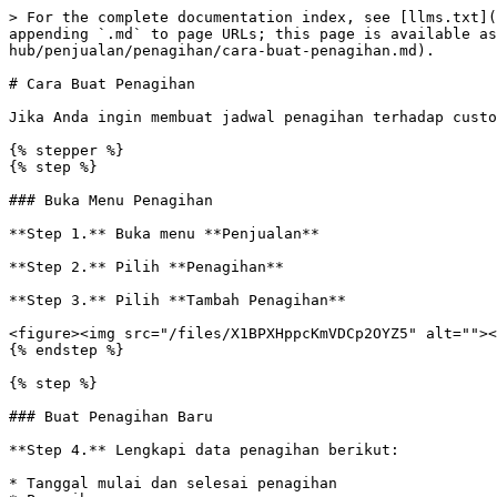
> For the complete documentation index, see [llms.txt](
appending `.md` to page URLs; this page is available as
hub/penjualan/penagihan/cara-buat-penagihan.md).

# Cara Buat Penagihan

Jika Anda ingin membuat jadwal penagihan terhadap custo
{% stepper %}

{% step %}

### Buka Menu Penagihan

**Step 1.** Buka menu **Penjualan**

**Step 2.** Pilih **Penagihan**

**Step 3.** Pilih **Tambah Penagihan**

<figure><img src="/files/X1BPXHppcKmVDCp2OYZ5" alt=""><
{% endstep %}

{% step %}

### Buat Penagihan Baru

**Step 4.** Lengkapi data penagihan berikut:

* Tanggal mulai dan selesai penagihan
