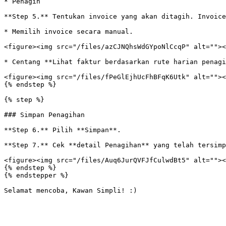
* Penagih

**Step 5.** Tentukan invoice yang akan ditagih. Invoice
* Memilih invoice secara manual.

<figure><img src="/files/azCJNQhsWdGYpoNlCcqP" alt=""><
* Centang **Lihat faktur berdasarkan rute harian penagi
<figure><img src="/files/fPeGlEjhUcFhBFqK6Utk" alt=""><
{% endstep %}

{% step %}

### Simpan Penagihan

**Step 6.** Pilih **Simpan**.

**Step 7.** Cek **detail Penagihan** yang telah tersimp
<figure><img src="/files/Auq6JurQVFJfCulwdBt5" alt=""><
{% endstep %}

{% endstepper %}
