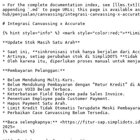
> For the complete documentation index, see [llms.txt](https://panduan-sap.simplidots.id/llms.txt). Markdown versions of documentation pages are available by appending `.md` to page URLs; this page is available as [Markdown](https://panduan-sap.simplidots.id/sales-automation-platform/smh-sales-management-hub/penjualan/canvassing/integrasi-canvassing-x-accurate.md).

# Integrasi Canvassing x Accurate

{% hint style="info" %} <mark style="color:red;">**Limitasi:**</mark>

**Update Stok Masih Satu Arah**

* Saat ini, **sinkronisasi stok hanya berjalan dari Accurate ke SimpliDOTS**.
* Artinya, setiap perubahan stok di SimpliDOTS **tidak akan otomatis memperbarui stok di Accurate**.
* Oleh karena itu, diperlukan proses manual untuk menjaga konsistensi data di kedua sistem.

**Pembayaran Pelanggan:**

* Belum Mendukung Multi-Kurs.
* Belum Mendukung Pembayaran dengan “Retur Kredit” di Accurate.
* Status VOID Belum Terbaca.
* Keterbatasan Field Employee pada Sales Invoice.
* Penentuan Employee pada Customer Payment.
* Hapus Payment Satu Arah.
* Limit Kredit Tidak Otomatis Terupdate Meski Pembayaran Lunas.
* Perbaikan Case Canvassing Belum Tersedia.

**Baca selengkapnya:** <https://fitur-sap.simplidots.id/smh/fitur-pada-smh-sales-management-hub/2025/beta-integrasi-customer-payment-simplidots-x-accurate-14-agustus-2025>
{% endhint %}

**Ada 5 status pada Canvassing:**

* **Draft:** Status canvassing masih dalam bentuk draft dimana stok belum pindah ke mobil / gudang canvassing. Sehingga ada masih dapat melakukan perubahan pada daftar canvassing.
* **Ready:** Status Canvassing sudah siap untuk berangkat dan sudah dipindahkan ke gudang canvassing atau sudah di-load di mobil canvassing. Anda bisa lakukan **Kunci Stock.**
* **Ongoing:** Status Canvassing sudah dimulai dan sedang berjalan. Anda telah melakukan **Kunci Stock** lalu lakukan **Mulai Kanvas.**
* **Completed:** Status Canvassing sudah selesai atau canvasser sudah kembali ke gudang. Anda telah melakukan **Selesaikan Kanvas.**
* **Cancelled:** Status Canvassing dibatalkan, untuk pembatalan canvassing ini hanya dapat dilakukan apabila status masih **Draft**.

**Tindakan yang dapat dilakukan:**

* **Draft:** Tambah stok, kunci stok, kunci stok dan canvas, ubah, dan batal.
* **Ready:** Tambah stok, mulai canvas, ubah, dan batal.
* **Ongoing:** Tambah stok, selesaikan stok, konfirmasi pembayaran, dan akhiri canvas.
* **Completed:** Tidak ada.
* **Cancelled:** Tidak ada.

## <mark style="color:red;">1. \[SimpliDOTS] Mengaktifkan Integrasi Sales Invoice & Pembayaran Pelanggan.</mark>

**Step 1:** Buka menu **Profile** > **Pengaturan**.

<figure><img src="/files/7A6tS1CTUc8n4RC7TiXz" alt=""><figcaption></figcaption></figure>

**Step 2:** Masuk ke menu **Integrasi,** kemudian pada **Service** pilih **Accurate.**

<figure><img src="/files/4O8Jyesbe4n9zxJ931Pq" alt=""><figcaption></figcaption></figure>

**Step 3:** Akan muncul halaman **Otorisasi**, kemudian klik **Beri Akses.**

<figure><img src="/files/Qqx1vaM7YIhAbNhSTd1r" alt="" width="563"><figcaption></figcaption></figure>

**Step 4:** Akan muncul tampilan **Konfirmasi Integrasi**. Kemudian centang **Silakan tandai kotak jika sudah bernar pada Service.** Selanjutnya klik **Lanjut Integrasi.**

<figure><img src="/files/cY4IwPIZzS5eSuiRxHG3" alt="" width="375"><figcaption></figcaption></figure>

**Step 5:** Pilih **Cabang** kemudian klik **Submit**.

<figure><img src="/files/ncbmbQ4YqO80XcRW9iRG" alt="" width="375"><figcaption></figcaption></figure>
