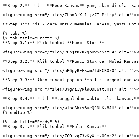
**Step 2:** Pilih **Kode Kanvas** yang akan dimulai kan
<figure><img src="/files/ZLbm3rXi1fjzZIuPclpy" alt=""><
**Step 3:** Ada 2 cara untuk memulai Canvas, yaitu untu
{% tabs %}

{% tab title="Draft" %}

**Step 3.1:** Klik tombol **Kunci Stok.**

<figure><img src="/files/k0hjz87D7gpOw5e5sfO4" alt=""><
**Step 3.2:** Klik tombol **Kunci Stok dan Mulai Kanvas
<figure><img src="/files/aR6pyBEEkwm71dHCROk0" alt=""><
**Step 3.3:** Akan muncul pop up **pilih tanggal dan wa
<figure><img src="/files/BYgAi1yPl9ODD6ttEHIF" alt=""><
**Step 3.4:** Pilih **tanggal dan waktu mulai kanvas.**
<figure><img src="/files/wfpeShiv6ueQCNHKv8JH" alt=""><
{% endtab %}

{% tab title="Ready" %}

**Step 3.1:** Klik tombol **Mulai Kanvas**.

<figure><img src="/files/ZGOtzqZ3zKyXumz0Goq2" alt=""><