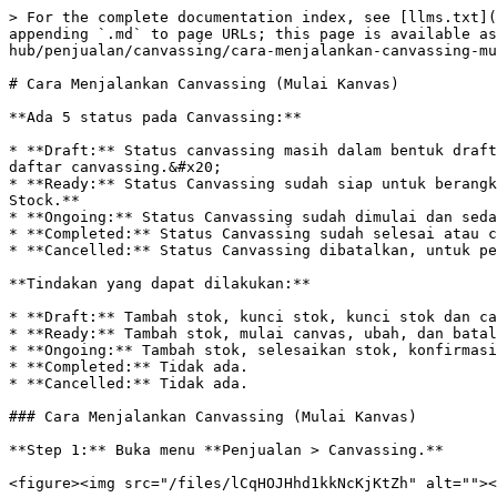
> For the complete documentation index, see [llms.txt](
appending `.md` to page URLs; this page is available as
hub/penjualan/canvassing/cara-menjalankan-canvassing-mu
# Cara Menjalankan Canvassing (Mulai Kanvas)

**Ada 5 status pada Canvassing:**

* **Draft:** Status canvassing masih dalam bentuk draft
daftar canvassing.&#x20;

* **Ready:** Status Canvassing sudah siap untuk berangk
Stock.**

* **Ongoing:** Status Canvassing sudah dimulai dan seda
* **Completed:** Status Canvassing sudah selesai atau c
* **Cancelled:** Status Canvassing dibatalkan, untuk pe
**Tindakan yang dapat dilakukan:**

* **Draft:** Tambah stok, kunci stok, kunci stok dan ca
* **Ready:** Tambah stok, mulai canvas, ubah, dan batal
* **Ongoing:** Tambah stok, selesaikan stok, konfirmasi
* **Completed:** Tidak ada.

* **Cancelled:** Tidak ada.

### Cara Menjalankan Canvassing (Mulai Kanvas)

**Step 1:** Buka menu **Penjualan > Canvassing.**

<figure><img src="/files/lCqHOJHhd1kkNcKjKtZh" alt=""><