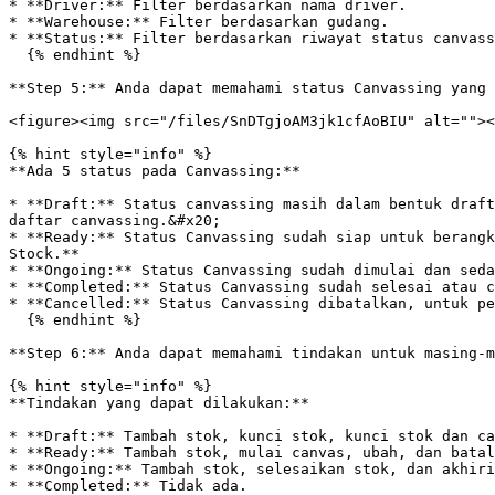
* **Driver:** Filter berdasarkan nama driver.

* **Warehouse:** Filter berdasarkan gudang.

* **Status:** Filter berdasarkan riwayat status canvass
  {% endhint %}

**Step 5:** Anda dapat memahami status Canvassing yang 
<figure><img src="/files/SnDTgjoAM3jk1cfAoBIU" alt=""><
{% hint style="info" %}

**Ada 5 status pada Canvassing:**

* **Draft:** Status canvassing masih dalam bentuk draft
daftar canvassing.&#x20;

* **Ready:** Status Canvassing sudah siap untuk berangk
Stock.**

* **Ongoing:** Status Canvassing sudah dimulai dan seda
* **Completed:** Status Canvassing sudah selesai atau c
* **Cancelled:** Status Canvassing dibatalkan, untuk pe
  {% endhint %}

**Step 6:** Anda dapat memahami tindakan untuk masing-m
{% hint style="info" %}

**Tindakan yang dapat dilakukan:**

* **Draft:** Tambah stok, kunci stok, kunci stok dan ca
* **Ready:** Tambah stok, mulai canvas, ubah, dan batal
* **Ongoing:** Tambah stok, selesaikan stok, dan akhiri
* **Completed:** Tidak ada.
