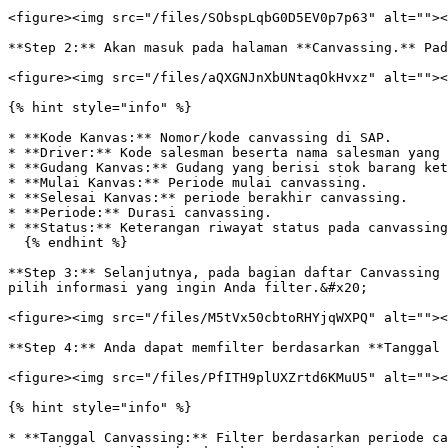
<figure><img src="/files/SObspLqbG0D5EV0p7p63" alt=""><
**Step 2:** Akan masuk pada halaman **Canvassing.** Pad
<figure><img src="/files/aQXGNJnXbUNtaqOkHvxz" alt=""><
{% hint style="info" %}

* **Kode Kanvas:** Nomor/kode canvassing di SAP.

* **Driver:** Kode salesman beserta nama salesman yang 
* **Gudang Kanvas:** Gudang yang berisi stok barang ket
* **Mulai Kanvas:** Periode mulai canvassing.

* **Selesai Kanvas:** periode berakhir canvassing.

* **Periode:** Durasi canvassing.

* **Status:** Keterangan riwayat status pada canvassing
  {% endhint %}

**Step 3:** Selanjutnya, pada bagian daftar Canvassing 
pilih informasi yang ingin Anda filter.&#x20;

<figure><img src="/files/M5tVx50cbtoRHYjqWXPQ" alt=""><
**Step 4:** Anda dapat memfilter berdasarkan **Tanggal 
<figure><img src="/files/PfITH9plUXZrtd6KMuU5" alt=""><
{% hint style="info" %}

* **Tanggal Canvassing:** Filter berdasarkan periode ca