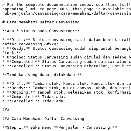
> For the complete documentation index, see [llms.txt](
appending `.md` to page URLs; this page is available as
hub/penjualan/canvassing/cara-memahami-daftar-canvassin
# Cara Memahami Daftar Canvassing

**Ada 5 status pada Canvassing:**

* **Draft:** Status canvassing masih dalam bentuk draft
daftar canvassing.&#x20;

* **Ready:** Status Canvassing sudah siap untuk berangk
Stock.**

* Ongoing: Status Canvassing sudah dimulai dan sedang b
* **Completed:** Status Canvassing sudah selesai atau c
* **Cancelled:** Status Canvassing dibatalkan, untuk pe
**Tindakan yang dapat dilakukan:**

* **Draft:** Tambah stok, kunci stok, kunci stok dan ca
* **Ready:** Tambah stok, mulai canvas, ubah, dan batal
* **Ongoing:** Tambah stok, selesaikan stok, konfirmasi
* **Completed:** Tidak ada.

* **Cancelled:** Tidak ada.

###

### Cara Memahami Daftar Canvassing

**Step 1:** Buka menu **Penjualan > Canvassing.**
