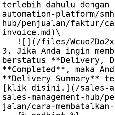
terlebih dahulu dengan 
automation-platform/smh
hub/penjualan/faktur/ca
invoice.md)\

   ![](/files/WcuoZDo2xPaYTMuiqv85)

3. Jika Anda ingin memb
berstatus **Delivery, D
**Completed**, maka And
**Delivery Summary** te
[klik disini.](/sales-a
sales-management-hub/pe
jalan/cara-membatalkan-