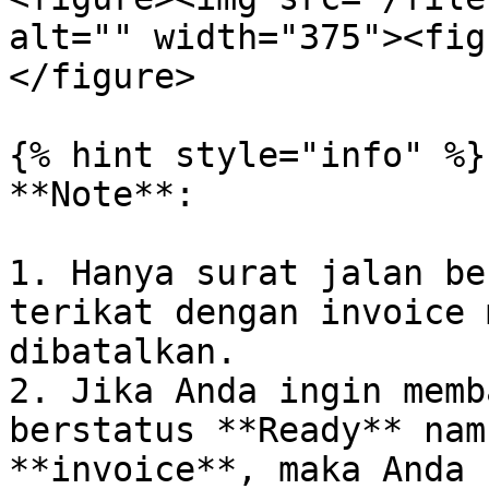
alt="" width="375"><fig
</figure>

{% hint style="info" %}

**Note**:

1. Hanya surat jalan be
terikat dengan invoice 
dibatalkan.

2. Jika Anda ingin memb
berstatus **Ready** nam
**invoice**, maka Anda 