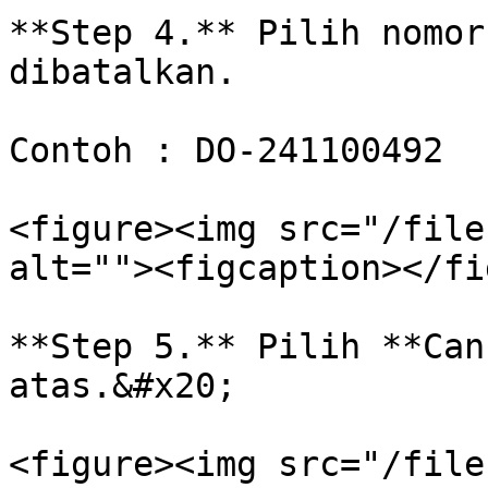
**Step 4.** Pilih nomor
dibatalkan.

Contoh : DO-241100492

<figure><img src="/file
alt=""><figcaption></fi
**Step 5.** Pilih **Can
atas.&#x20;

<figure><img src="/file