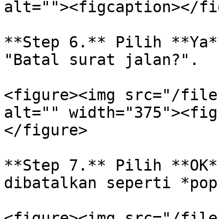
alt=""><figcaption></fi
**Step 6.** Pilih **Ya*
"Batal surat jalan?".

<figure><img src="/file
alt="" width="375"><fig
</figure>

**Step 7.** Pilih **OK*
dibatalkan seperti *pop
<figure><img src="/file