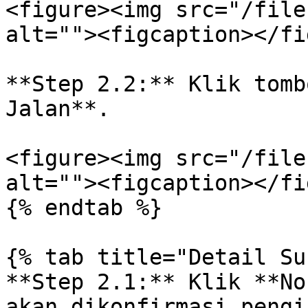
<figure><img src="/file
alt=""><figcaption></fi
**Step 2.2:** Klik tomb
Jalan**.

<figure><img src="/file
alt=""><figcaption></fi
{% endtab %}

{% tab title="Detail Su
**Step 2.1:** Klik **No
akan dikonfirmasi pengi