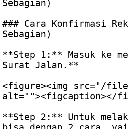
Sebagian)

### Cara Konfirmasi Rek
Sebagian)

**Step 1:** Masuk ke me
Surat Jalan.**

<figure><img src="/file
alt=""><figcaption></fi
**Step 2:** Untuk melak
bisa dengan 2 cara, yai