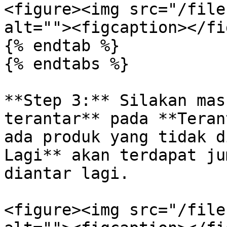
<figure><img src="/file
alt=""><figcaption></fi
{% endtab %}

{% endtabs %}

**Step 3:** Silakan mas
terantar** pada **Teran
ada produk yang tidak d
Lagi** akan terdapat ju
diantar lagi.

<figure><img src="/file