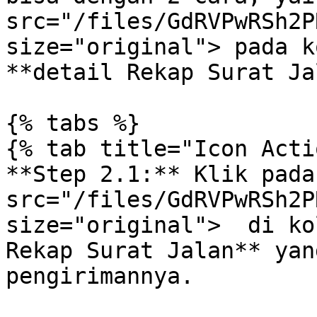
src="/files/GdRVPwRSh2P
size="original"> pada k
**detail Rekap Surat Ja
{% tabs %}

{% tab title="Icon Acti
**Step 2.1:** Klik pada
src="/files/GdRVPwRSh2P
size="original">  di ko
Rekap Surat Jalan** yan
pengirimannya.
