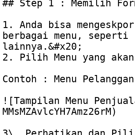
## Step 1 : Memilih For
1. Anda bisa mengeskpor
berbagai menu, seperti 
lainnya.&#x20;

2. Pilih Menu yang akan
Contoh : Menu Pelanggan

![Tampilan Menu Penjual
MMsMZAvlcYH7Amz26rM)

3\. Perhatikan dan Pili