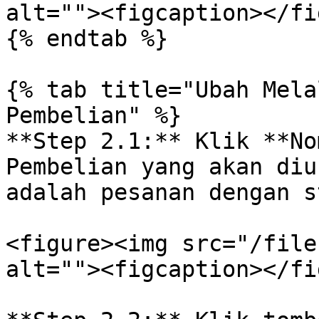
alt=""><figcaption></fi
{% endtab %}

{% tab title="Ubah Mela
Pembelian" %}

**Step 2.1:** Klik **No
Pembelian yang akan diu
adalah pesanan dengan s
<figure><img src="/file
alt=""><figcaption></fi