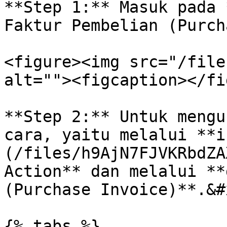
**Step 1:** Masuk pada 
Faktur Pembelian (Purch
<figure><img src="/file
alt=""><figcaption></fi
**Step 2:** Untuk mengu
cara, yaitu melalui **i
(/files/h9AjN7FJVKRbdZA
Action** dan melalui **
(Purchase Invoice)**.&#x
{% tabs %}
