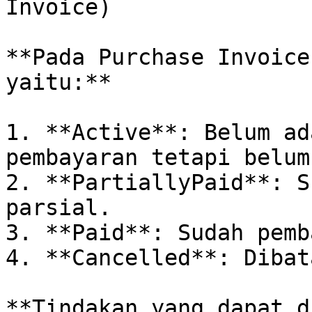
Invoice)

**Pada Purchase Invoice
yaitu:**

1. **Active**: Belum ad
pembayaran tetapi belum
2. **PartiallyPaid**: S
parsial.

3. **Paid**: Sudah pemb
4. **Cancelled**: Dibat
**Tindakan yang dapat d