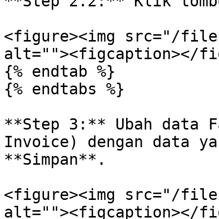
**Step 2.2:** Klik tomb
<figure><img src="/file
alt=""><figcaption></fi
{% endtab %}

{% endtabs %}

**Step 3:** Ubah data F
Invoice) dengan data ya
**Simpan**.

<figure><img src="/file
alt=""><figcaption></fi