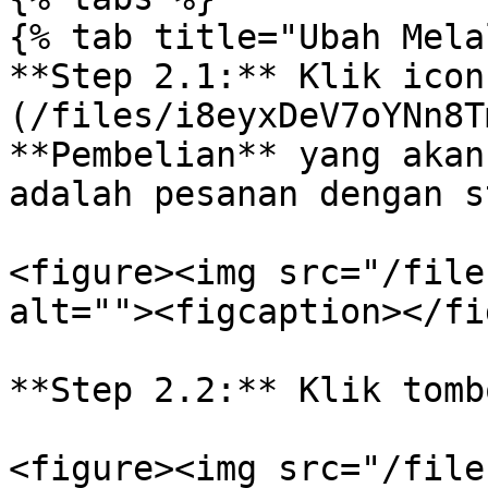
{% tab title="Ubah Mela
**Step 2.1:** Klik icon
(/files/i8eyxDeV7oYNn8T
**Pembelian** yang akan
adalah pesanan dengan s
<figure><img src="/file
alt=""><figcaption></fi
**Step 2.2:** Klik tomb
<figure><img src="/file