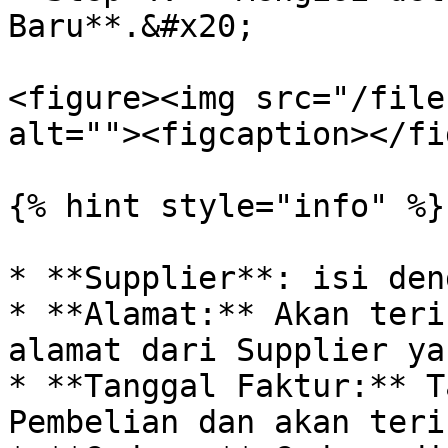
Baru**.&#x20;

<figure><img src="/file
alt=""><figcaption></fi
{% hint style="info" %}

* **Supplier**: isi den
* **Alamat:** Akan teri
alamat dari Supplier ya
* **Tanggal Faktur:** T
Pembelian dan akan teri