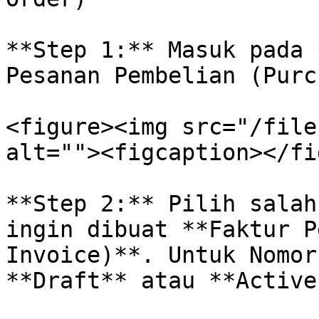
**Step 1:** Masuk pada 
Pesanan Pembelian (Purc
<figure><img src="/file
alt=""><figcaption></fi
**Step 2:** Pilih salah
ingin dibuat **Faktur P
Invoice)**. Untuk Nomor
**Draft** atau **Active*