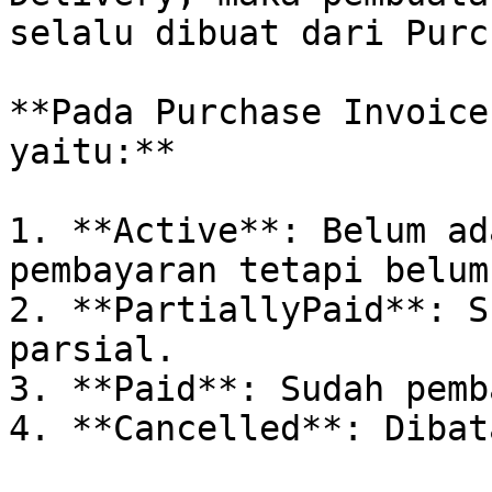
selalu dibuat dari Purc
**Pada Purchase Invoice
yaitu:**

1. **Active**: Belum ad
pembayaran tetapi belum
2. **PartiallyPaid**: S
parsial.

3. **Paid**: Sudah pemb
4. **Cancelled**: Dibat