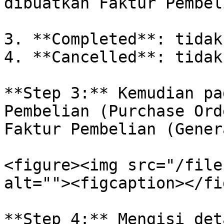
dibuatkan Faktur Pembel
3. **Completed**: tidak
4. **Cancelled**: tidak
**Step 3:** Kemudian pa
Pembelian (Purchase Ord
Faktur Pembelian (Gener
<figure><img src="/file
alt=""><figcaption></fi
**Step 4:** Mengisi det