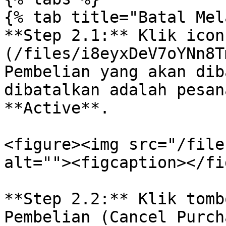
{% tab title="Batal Mel
**Step 2.1:** Klik icon
(/files/i8eyxDeV7oYNn8T
Pembelian yang akan dib
dibatalkan adalah pesan
**Active**.

<figure><img src="/file
alt=""><figcaption></fi
**Step 2.2:** Klik tomb
Pembelian (Cancel Purch