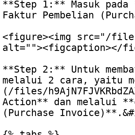
**Step 1:** Masuk pada 
Faktur Pembelian (Purch
<figure><img src="/file
alt=""><figcaption></fi
**Step 2:** Untuk memba
melalui 2 cara, yaitu m
(/files/h9AjN7FJVKRbdZA
Action** dan melalui **
(Purchase Invoice)**.&#x
{% tabs %}
