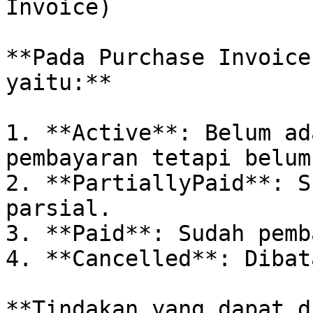
Invoice)

**Pada Purchase Invoice
yaitu:**

1. **Active**: Belum ad
pembayaran tetapi belum
2. **PartiallyPaid**: S
parsial.

3. **Paid**: Sudah pemb
4. **Cancelled**: Dibat
**Tindakan yang dapat d