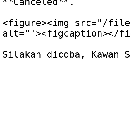
**Canceled**.

<figure><img src="/file
alt=""><figcaption></fi