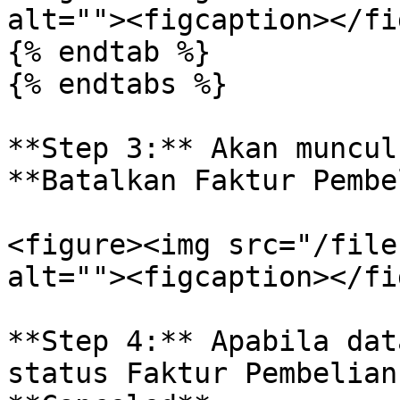
alt=""><figcaption></fi
{% endtab %}

{% endtabs %}

**Step 3:** Akan muncul
**Batalkan Faktur Pembe
<figure><img src="/file
alt=""><figcaption></fi
**Step 4:** Apabila dat
status Faktur Pembelian