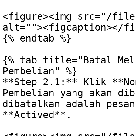
<figure><img src="/file
alt=""><figcaption></fi
{% endtab %}

{% tab title="Batal Mel
Pembelian" %}

**Step 2.1:** Klik **No
Pembelian yang akan dib
dibatalkan adalah pesan
**Actived**.
