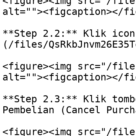
<figure><img src="/file
alt=""><figcaption></fi
**Step 2.2:** Klik icon
(/files/QsRkbJnvm26E35T
<figure><img src="/file
alt=""><figcaption></fi
**Step 2.3:** Klik tomb
Pembelian (Cancel Purch
<figure><img src="/file