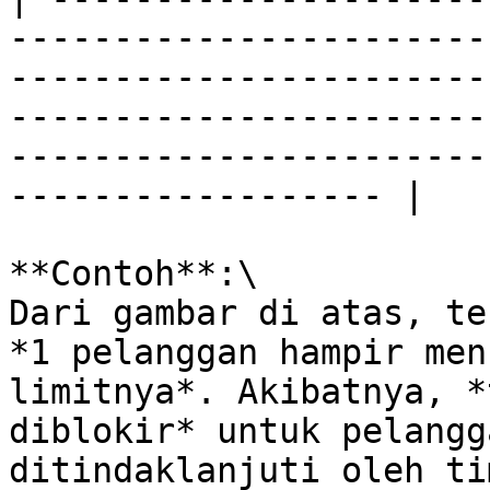
-----------------------
-----------------------
-----------------------
-----------------------
------------------ |

**Contoh**:\

Dari gambar di atas, te
*1 pelanggan hampir men
limitnya*. Akibatnya, *
diblokir* untuk pelangg
ditindaklanjuti oleh ti