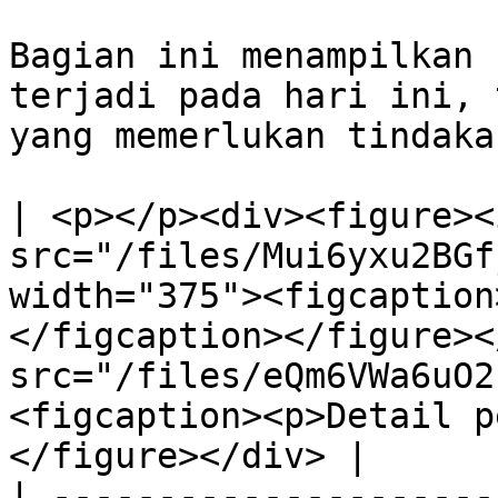
Bagian ini menampilkan 
terjadi pada hari ini, 
yang memerlukan tindaka
| <p></p><div><figure><i
src="/files/Mui6yxu2BGf
width="375"><figcaption
</figcaption></figure><
src="/files/eQm6VWa6uO2
<figcaption><p>Detail p
</figure></div> |

| ---------------------