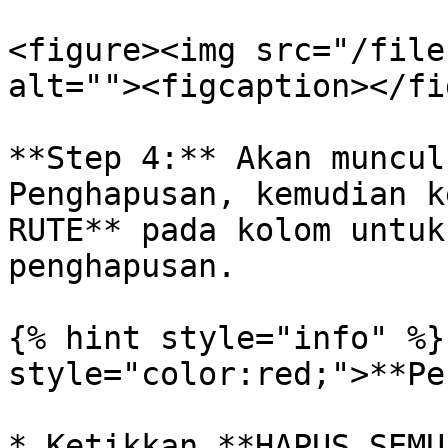
<figure><img src="/file
alt=""><figcaption></fi
**Step 4:** Akan muncul
Penghapusan, kemudian k
RUTE** pada kolom untuk
penghapusan.

{% hint style="info" %}
style="color:red;">**Pe
* Ketikkan **HAPUS SEMU