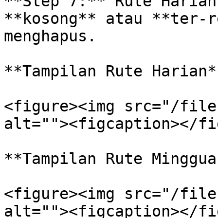
**Step 7:** Rute Harian
**kosong** atau **ter-r
menghapus.

**Tampilan Rute Harian**
<figure><img src="/file
alt=""><figcaption></fi
**Tampilan Rute Mingguan
<figure><img src="/file
alt=""><figcaption></fi