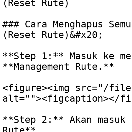
(Reset Rute)

### Cara Menghapus Semu
(Reset Rute)&#x20;

**Step 1:** Masuk ke me
**Management Rute.**

<figure><img src="/file
alt=""><figcaption></fi
**Step 2:** Akan masuk 
Rute**.
