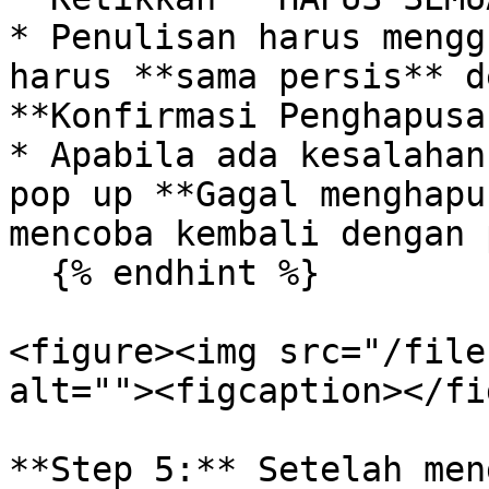
* Penulisan harus mengg
harus **sama persis** d
**Konfirmasi Penghapusan
* Apabila ada kesalahan
pop up **Gagal menghapu
mencoba kembali dengan 
  {% endhint %}

<figure><img src="/file
alt=""><figcaption></fi
**Step 5:** Setelah men