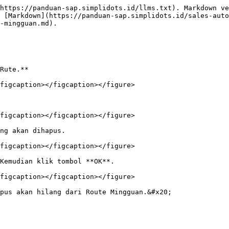
https://panduan-sap.simplidots.id/llms.txt). Markdown ve
 [Markdown](https://panduan-sap.simplidots.id/sales-auto
-mingguan.md).

Rute.**

figcaption></figcaption></figure>

figcaption></figcaption></figure>

ng akan dihapus.

figcaption></figcaption></figure>

Kemudian klik tombol **OK**.

figcaption></figcaption></figure>

pus akan hilang dari Route Mingguan.&#x20;
