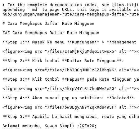
> For the complete documentation index, see [llms.txt](
appending `.md` to page URLs; this page is available as
hub/kunjungan/manajemen-rute/cara-menghapus-daftar-rute
# Cara Menghapus Daftar Rute Mingguan

### Cara Menghapus Daftar Rute Mingguan

**Step 1:** Masuk ke menu **Kunjungan** > **Management 
<figure><img src="/files/zTaMjHkjuMdqGistwsx5" alt=""><
**Step 2:** Klik tombol **Daftar Rute Mingguan**.

<figure><img src="/files/CbhIQCgJMUCzJZlBhqkK" alt=""><
**Step 3:** Klik tombol **Hapus** pada Rute Mingguan ya
<figure><img src="/files/JkrpV4Yt3t7he6Wv2e2G" alt=""><
**Step 4:** Akan muncul pop up notifikasi **Deleted**. 
<figure><img src="/files/bw8EgyANYYZqkXdu49SF" alt=""><
**Step 5:** Apabila berhasil menghapus, route yang diha