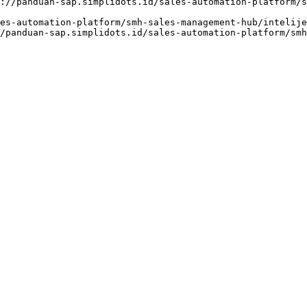
://panduan-sap.simplidots.id/sales-automation-platform/
es-automation-platform/smh-sales-management-hub/intelije
/panduan-sap.simplidots.id/sales-automation-platform/smh