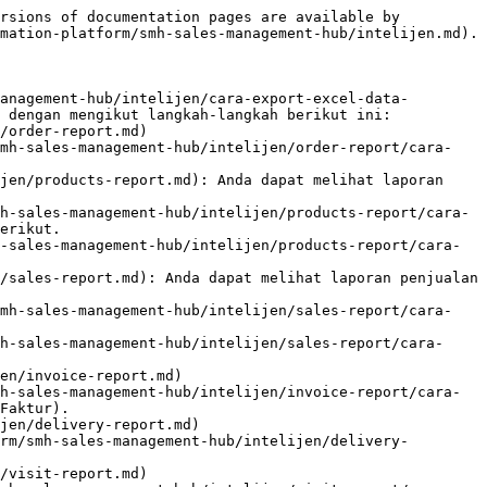
rsions of documentation pages are available by 
mation-platform/smh-sales-management-hub/intelijen.md).

anagement-hub/intelijen/cara-export-excel-data-
 dengan mengikut langkah-langkah berikut ini:

/order-report.md)

smh-sales-management-hub/intelijen/order-report/cara-
jen/products-report.md): Anda dapat melihat laporan 
h-sales-management-hub/intelijen/products-report/cara-
erikut.

-sales-management-hub/intelijen/products-report/cara-
/sales-report.md): Anda dapat melihat laporan penjualan 
smh-sales-management-hub/intelijen/sales-report/cara-
h-sales-management-hub/intelijen/sales-report/cara-
en/invoice-report.md)

h-sales-management-hub/intelijen/invoice-report/cara-
Faktur).

jen/delivery-report.md)

rm/smh-sales-management-hub/intelijen/delivery-
/visit-report.md)
