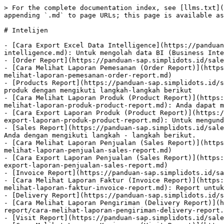
> For the complete documentation index, see [llms.txt](
appending `.md` to page URLs; this page is available as
# Intelijen

- [Cara Export Excel Data Intelligence](https://panduan
intelligence.md): Untuk mengolah data BI (Business Inte
- [Order Report](https://panduan-sap.simplidots.id/sale
- [Cara Melihat Laporan Pemesanan (Order Report)](https
melihat-laporan-pemesanan-order-report.md)

- [Products Report](https://panduan-sap.simplidots.id/s
produk dengan mengikuti langkah-langkah berikut

- [Cara Melihat Laporan Produk (Product Report)](https:
melihat-laporan-produk-product-report.md): Anda dapat m
- [Cara Export Laporan Produk (Product Report)](https:/
export-laporan-produk-product-report.md): Untuk mengund
- [Sales Report](https://panduan-sap.simplidots.id/sale
Anda dengan mengikuti langkah - langkah berikut.

- [Cara Melihat Laporan Penjualan (Sales Report)](https
melihat-laporan-penjualan-sales-report.md)

- [Cara Export Laporan Penjualan (Sales Report)](https:
export-laporan-penjualan-sales-report.md)

- [Invoice Report](https://panduan-sap.simplidots.id/sa
- [Cara Melihat Laporan Faktur (Invoice Report)](https:
melihat-laporan-faktur-invoice-report.md): Report untuk
- [Delivery Report](https://panduan-sap.simplidots.id/s
- [Cara Melihat Laporan Pengiriman (Delivery Report)](h
report/cara-melihat-laporan-pengiriman-delivery-report.
- [Visit Report](https://panduan-sap.simplidots.id/sale