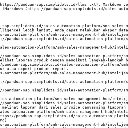
https://panduan-sap.simplidots.id/llms.txt). Markdown ve
 [Markdown](https://panduan-sap.simplidots.id/sales-auto
-sap.simplidots.id/sales-automation-platform/smh-sales-m
lligence) lebih lanjut, Anda dapat melakukan ekspor data
s-automation-platform/smh-sales-management-hub/intelijen
://panduan-sap.simplidots.id/sales-automation-platform/
ales-automation-platform/smh-sales-management-hub/inteli
//panduan-sap.simplidots.id/sales-automation-platform/sm
elihat laporan produk dengan mengikuti langkah-langkah b
/panduan-sap.simplidots.id/sales-automation-platform/smh
ur atau export product report.

s-automation-platform/smh-sales-management-hub/intelijen
://panduan-sap.simplidots.id/sales-automation-platform/
//panduan-sap.simplidots.id/sales-automation-platform/sm
les-automation-platform/smh-sales-management-hub/intelij
//panduan-sap.simplidots.id/sales-automation-platform/sm
 melihat laporan dari sales invoice canvassing (Laporan 
ales-automation-platform/smh-sales-management-hub/inteli
ttps://panduan-sap.simplidots.id/sales-automation-platfo
md)

s-automation-platform/smh-sales-management-hub/intelijen