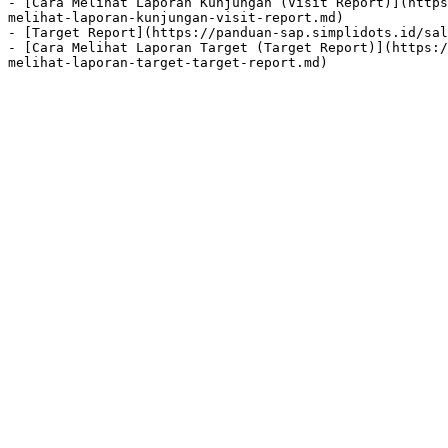
- [Cara Melihat Laporan Kunjungan (Visit Report)](https
melihat-laporan-kunjungan-visit-report.md)

- [Target Report](https://panduan-sap.simplidots.id/sal
- [Cara Melihat Laporan Target (Target Report)](https:/