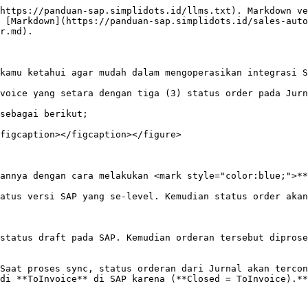
https://panduan-sap.simplidots.id/llms.txt). Markdown ve
 [Markdown](https://panduan-sap.simplidots.id/sales-auto
r.md).

kamu ketahui agar mudah dalam mengoperasikan integrasi S
voice yang setara dengan tiga (3) status order pada Jurn
sebagai berikut;

figcaption></figcaption></figure>

annya dengan cara melakukan <mark style="color:blue;">**
atus versi SAP yang se-level. Kemudian status order akan
status draft pada SAP. Kemudian orderan tersebut diprose
Saat proses sync, status orderan dari Jurnal akan tercon
di **ToInvoice** di SAP karena (**Closed = ToInvoice).**
