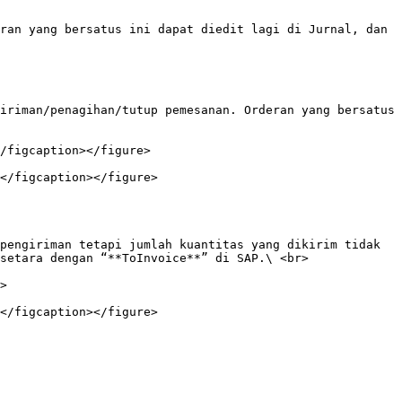
setara dengan “**ToInvoice**” di SAP.\ <br>
