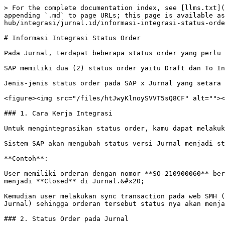
> For the complete documentation index, see [llms.txt](
appending `.md` to page URLs; this page is available as
hub/integrasi/jurnal.id/informasi-integrasi-status-orde
# Informasi Integrasi Status Order

Pada Jurnal, terdapat beberapa status order yang perlu 
SAP memiliki dua (2) status order yaitu Draft dan To In
Jenis-jenis status order pada SAP x Jurnal yang setara 
<figure><img src="/files/htJwyKlnoySVVT5sQ8CF" alt=""><
### 1. Cara Kerja Integrasi

Untuk mengintegrasikan status order, kamu dapat melakuk
Sistem SAP akan mengubah status versi Jurnal menjadi st
**Contoh**:

User memiliki orderan dengan nomor **SO-210900060** ber
menjadi **Closed** di Jurnal.&#x20;

Kemudian user melakukan sync transaction pada web SMH (
Jurnal) sehingga orderan tersebut status nya akan menja
### 2. Status Order pada Jurnal
