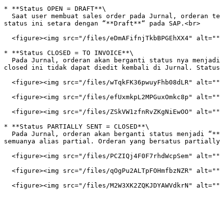
* **Status OPEN = DRAFT**\

  Saat user membuat sales order pada Jurnal, orderan tersebut akan otomatis mendapatkan status “**Open**”. Orderan yang bersatus ini dapat diedit lagi di Jurnal, dan 
status ini setara dengan “**Draft**“ pada SAP.<br>

  <figure><img src="/files/eDmAFifnjTkbBPGEhXX4" alt=""><figcaption><p>Status Open</p></figcaption></figure>

* **Status CLOSED = TO INVOICE**\

  Pada Jurnal, orderan akan berganti status nya menjadi “**Closed**” jika orderan tersebut sudah dijadikan pengiriman/penagihan/tutup pemesanan. Orderan yang bersatus 
closed ini tidak dapat diedit kembali di Jurnal. Status
  <figure><img src="/files/wTqkFK36pwuyFhb08dLR" alt=""><figcaption><p>Buat Pengiriman atau Buat Penagihan</p></figcaption></figure>

  <figure><img src="/files/efUxmkpL2MPGuxOmkc8p" alt=""><figcaption><p>Buat Pengiriman atau Tutup Pemesanan</p></figcaption></figure>

  <figure><img src="/files/ZSkVW1zfnRvZKgNiEwOO" alt=""><figcaption><p>Status Closed</p></figcaption></figure>

* **Status PARTIALLY SENT = CLOSED**\

  Pada Jurnal, orderan akan berganti status menjadi “**Partially Sent**” jika orderan tersebut sudah dijadikan pengiriman tetapi jumlah kuantitas yang dikirim tidak 
semuanya alias partial. Orderan yang bersatus partially
  <figure><img src="/files/PCZIQj4F0F7rhdWcpSem" alt=""><figcaption><p>Buat Pengiriman</p></figcaption></figure>

  <figure><img src="/files/qOgPu2ALTpFOHmfbzNZR" alt=""><figcaption><p>Pengiriman sebagian (Partially Sent)</p></figcaption></figure>
