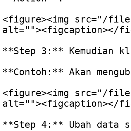
<figure><img src="/file
alt=""><figcaption></fi
**Step 3:** Kemudian kl
**Contoh:** Akan mengub
<figure><img src="/file
alt=""><figcaption></fi
**Step 4:** Ubah data s