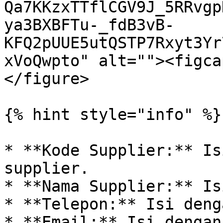
Qa7KKzxTTflCGV9J_5RRvgp
ya3BXBFTu-_fdB3vB-
KFQ2pUUE5utQSTP7Rxyt3Yr
xVoQwpto" alt=""><figca
</figure>

{% hint style="info" %}

* **Kode Supplier:** Is
supplier.

* **Nama Supplier:** Is
* **Telepon:** Isi deng
* **Email:** Isi dengan