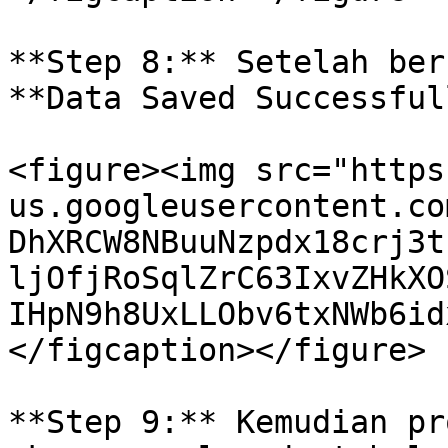
**Step 8:** Setelah ber
**Data Saved Successful
<figure><img src="https
us.googleusercontent.co
DhXRCW8NBuuNzpdx18crj3t
ljOfjRoSqlZrC63IxvZHkXO
IHpN9h8UxLLObv6txNWb6id
</figcaption></figure>

**Step 9:** Kemudian pr