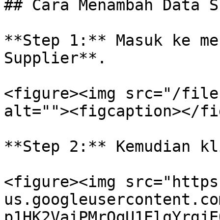
## Cara Menambah Data S
**Step 1:** Masuk ke me
Supplier**.

<figure><img src="/file
alt=""><figcaption></fi
**Step 2:** Kemudian kl
<figure><img src="https
us.googleusercontent.co
p1HK2VaiPMrQqU1ElqYrgjE