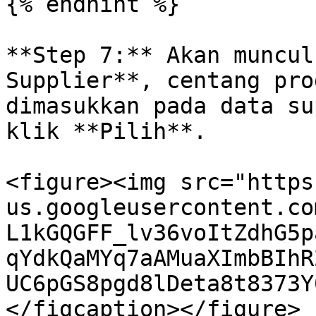
{% endhint %}

**Step 7:** Akan muncul
Supplier**, centang pro
dimasukkan pada data su
klik **Pilih**.

<figure><img src="https
us.googleusercontent.co
L1kGQGFF_lv36voItZdhG5p
qYdkQaMYq7aAMuaXImbBIhR
UC6pGS8pgd8lDeta8t8373Y
</figcaption></figure>
