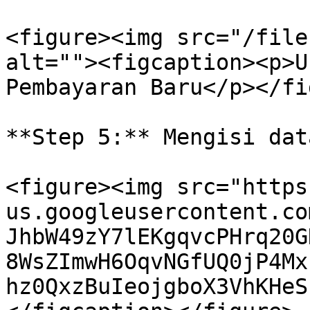
<figure><img src="/file
alt=""><figcaption><p>U
Pembayaran Baru</p></fi
**Step 5:** Mengisi dat
<figure><img src="https
us.googleusercontent.co
JhbW49zY7lEKgqvcPHrq20G
8WsZImwH6OqvNGfUQ0jP4Mx
hz0QxzBuIeojgboX3VhKHeS