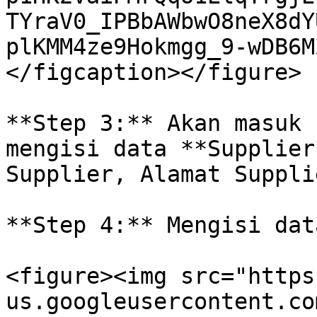
TYraV0_IPBbAWbwO8neX8dY
plKMM4ze9Hokmgg_9-wDB6M
</figcaption></figure>

**Step 3:** Akan masuk 
mengisi data **Supplier
Supplier, Alamat Suppli
**Step 4:** Mengisi dat
<figure><img src="https
us.googleusercontent.co