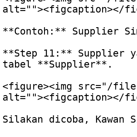
alt=""><figcaption></fi
**Contoh:** Supplier Sim
**Step 11:** Supplier y
tabel **Supplier**.

<figure><img src="/file
alt=""><figcaption></fi