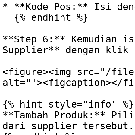
* **Kode Pos:** Isi den
  {% endhint %}

**Step 6:** Kemudian is
Supplier** dengan klik 
<figure><img src="/file
alt=""><figcaption></fi
{% hint style="info" %}

**Tambah Produk:** Pili
dari supplier tersebut.
