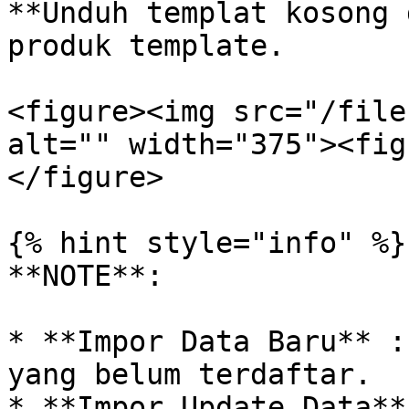
**Unduh templat kosong 
produk template.

<figure><img src="/file
alt="" width="375"><fig
</figure>

{% hint style="info" %}

**NOTE**:

* **Impor Data Baru** :
yang belum terdaftar.

* **Impor Update Data**