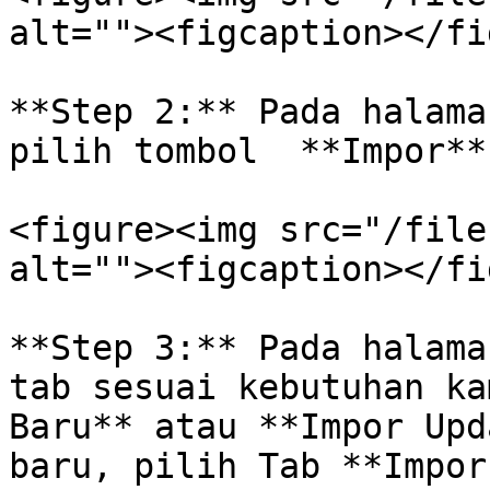
alt=""><figcaption></fi
**Step 2:** Pada halama
pilih tombol  **Impor**.
<figure><img src="/file
alt=""><figcaption></fi
**Step 3:** Pada halama
tab sesuai kebutuhan ka
Baru** atau **Impor Upd
baru, pilih Tab **Impor