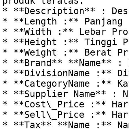
produk teratas.

* **Description** : Des
* **Length :** Panjang 
* **Width :** Lebar Pro
* **Height :** Tinggi P
* **Weight :** Berat Pr
* **Brand** **Name** : 
* **DivisionName :** Di
* **CategoryName :** Ka
* **Supplier Name** : N
* **Cost\_Price :** Har
* **Sell\_Price :** Har
* **Tax** **Name :** Na