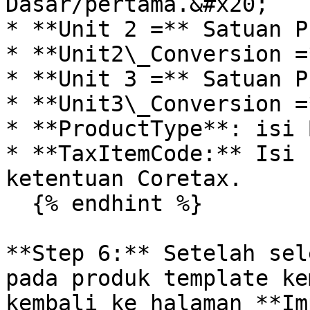
Dasar/pertama.&#x20;

* **Unit 2 =** Satuan P
* **Unit2\_Conversion =
* **Unit 3 =** Satuan P
* **Unit3\_Conversion =
* **ProductType**: isi 
* **TaxItemCode:** Isi 
ketentuan Coretax.

  {% endhint %}

**Step 6:** Setelah sel
pada produk template ke
kembali ke halaman **Im