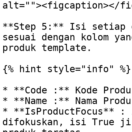
alt=""><figcaption></fi
**Step 5:** Isi setiap 
sesuai dengan kolom yan
produk template.

{% hint style="info" %}

* **Code :** Kode Produ
* **Name :** Nama Produ
* **IsProductFocus** : 
difokuskan, isi True ji