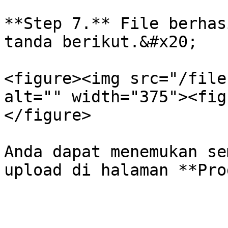
**Step 7.** File berhas
tanda berikut.&#x20;

<figure><img src="/file
alt="" width="375"><fig
</figure>

Anda dapat menemukan se