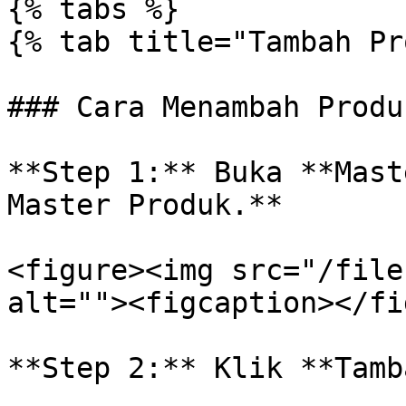
{% tabs %}

{% tab title="Tambah Pr
### Cara Menambah Produk
**Step 1:** Buka **Mast
Master Produk.**

<figure><img src="/file
alt=""><figcaption></fi
**Step 2:** Klik **Tamb