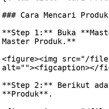
### Cara Mencari Produk
**Step 1:** Buka **Mast
Master Produk.**

<figure><img src="/file
alt=""><figcaption></fi
**Step 2:** Berikut ada
**Produk**.
