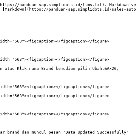
https://panduan-sap.simplidots.id/llms.txt). Markdown ve
 [Markdown](https://panduan-sap.simplidots.id/sales-aut
idth="563"><figcaption></figcaption></figure>

idth="563"><figcaption></figcaption></figure>

n atau Klik nama Brand kemudian pilih Ubah.&#x20;

idth="563"><figcaption></figcaption></figure>

idth="563"><figcaption></figcaption></figure>

idth="563"><figcaption></figcaption></figure>

ar brand dan muncul pesan "Data Updated Successfully"
