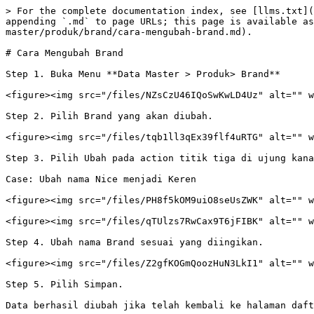
> For the complete documentation index, see [llms.txt](
appending `.md` to page URLs; this page is available as
master/produk/brand/cara-mengubah-brand.md).

# Cara Mengubah Brand

Step 1. Buka Menu **Data Master > Produk> Brand**

<figure><img src="/files/NZsCzU46IQoSwKwLD4Uz" alt="" w
Step 2. Pilih Brand yang akan diubah.

<figure><img src="/files/tqb1ll3qEx39flf4uRTG" alt="" w
Step 3. Pilih Ubah pada action titik tiga di ujung kana
Case: Ubah nama Nice menjadi Keren

<figure><img src="/files/PH8f5kOM9uiO8seUsZWK" alt="" w
<figure><img src="/files/qTUlzs7RwCax9T6jFIBK" alt="" w
Step 4. Ubah nama Brand sesuai yang diingikan.

<figure><img src="/files/Z2gfKOGmQoozHuN3LkI1" alt="" w
Step 5. Pilih Simpan.

Data berhasil diubah jika telah kembali ke halaman daft