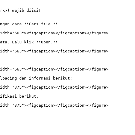
rk>) wajib diisi!

ngan cara **Cari file.**

idth="563"><figcaption></figcaption></figure>

ata. Lalu klik **Open.**

idth="563"><figcaption></figcaption></figure>

idth="563"><figcaption></figcaption></figure>

loading dan informasi berikut:

idth="375"><figcaption></figcaption></figure>

ifikasi berikut.

idth="375"><figcaption></figcaption></figure>
