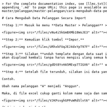
> For the complete documentation index, see [llms.txt](
appending `.md` to page URLs; this page is available as
master/pelanggan/master-pelanggan/cara-mengubah-data-pe
# Cara Mengubah Data Pelanggan Secara Import

**Step 1:** Masuk ke menu **Data Master > Pelanggan** >
<figure><img src="/files/vNu4i5kGmBXMb18WoJE3" alt=""><
**Step 2:** Kemudian klik tombol **Impor.**

<figure><img src="/files/URhxkFUqJEJ4dxYpT97F" alt=""><
**Step 3:** Silakan **unduh template dengan data saat i
akan diupload kembali tanpa harus mengisi ulang semua k
<figure><img src="/files/gdDt8YvHA5MEvp7TIGX6" alt="" w
**Step 4:** Setelah file terunduh, silakan isi data yan
Contoh.

Ubah nama pelanggan "A" menjadi "Anggun".

Maka, di file excel cukup ganti kolom name saja dan sam
<figure><img src="/files/VJKPsvghGPPuWRdSlvt6" alt=""><