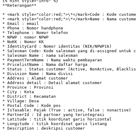
{% hint style="info" %}

**Keterangan**

* <mark style="color:red;">\*</mark>Code : Kode custome
* <mark style="color:red;">\*</mark>Name : Nama custome
* Email : email

* Phone : Nomor handphone

* Telephone : Nomor telefon

* NPWP : nomor NPWP

* NoKK : Nomor KK

* IdentityCard : Nomor identitas (NIK/NPWP16)

* Salesman Code: Kode salesman yang di-assigned untuk c
* Salesman Name : nama salesman

* PaymentTermName : Nama waktu pembayaran

* PricelistName : Nama daftar harga

* Status : Status customer (Active, NonActive, Blacklis
* Division Name : Nama divisi

* Address : Alamat customer

* Address detail : Detail alamat customer

* Province : Provinsi

* City : Kota

* District : Kecamatan

* Village: Desa

* Postal Code : Kode pos

* IsTaxable: Pajak (True : active, false : nonactive)

* PartnerId : Id partner yang terintegrasi

* Latitude : titik koordinat garis horizontal

* Longitude : titik koordinat garis lintang

* Description : deskripsi customer
