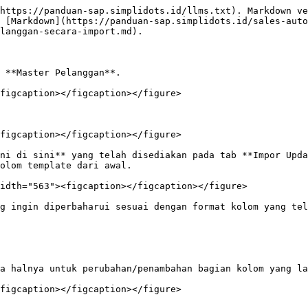
https://panduan-sap.simplidots.id/llms.txt). Markdown ve
 [Markdown](https://panduan-sap.simplidots.id/sales-aut
langgan-secara-import.md).

 **Master Pelanggan**.

figcaption></figcaption></figure>

figcaption></figcaption></figure>

ni di sini** yang telah disediakan pada tab **Impor Upda
olom template dari awal.

idth="563"><figcaption></figcaption></figure>

g ingin diperbaharui sesuai dengan format kolom yang tel
a halnya untuk perubahan/penambahan bagian kolom yang la
figcaption></figcaption></figure>
