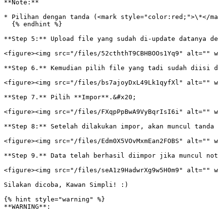
**Note:**

* Pilihan dengan tanda (<mark style="color:red;">\*</ma
  {% endhint %}

**Step 5:** Upload file yang sudah di-update datanya de
<figure><img src="/files/52cththT9CBHBOOs1Yq9" alt="" w
**Step 6.** Kemudian pilih file yang tadi sudah diisi d
<figure><img src="/files/bs7ajoyDxL49Lk1qyfXl" alt="" w
**Step 7.** Pilih **Impor**.&#x20;

<figure><img src="/files/FXqpPpBwA9VyBqrIsI6i" alt="" w
**Step 8:** Setelah dilakukan impor, akan muncul tanda 
<figure><img src="/files/Edm0X5VOvMxmEan2FOBS" alt="" w
**Step 9.** Data telah berhasil diimpor jika muncul not
<figure><img src="/files/seA1z9HadwrXg9w5H0m9" alt="" w
Silakan dicoba, Kawan Simpli! :)

{% hint style="warning" %}

**WARNING**:
