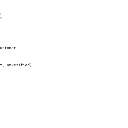
r

r

ustomer

t, Unverified)
