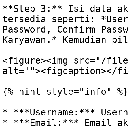
**Step 3:** Isi data ak
tersedia seperti: *User
Password, Confirm Passw
Karyawan.* Kemudian pil
<figure><img src="/file
alt=""><figcaption></fi
{% hint style="info" %}

* ***Username:*** Usern
* ***Email:*** Email ak