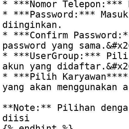
* ***Nomor Telepon:*** 
* ***Password:*** Masuk
diinginkan.

* ***Confirm Password:*
password yang sama.&#x20
* ***UserGroup:*** Pili
akun yang didaftar.&#x20
* ***Pilih Karyawan****
yang akan menggunakan ak
**Note:** Pilihan denga
diisi

{% endhint %}
