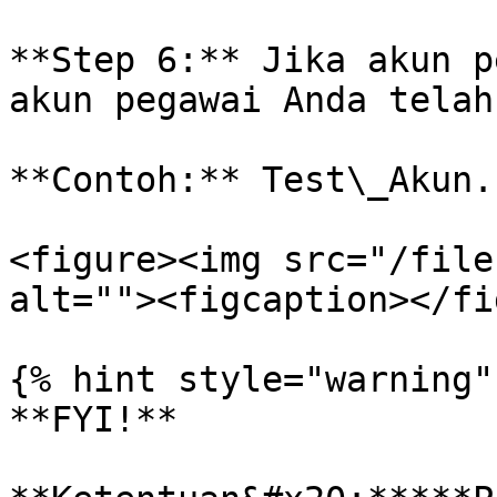
**Step 6:** Jika akun p
akun pegawai Anda telah
**Contoh:** Test\_Akun.

<figure><img src="/file
alt=""><figcaption></fi
{% hint style="warning" 
**FYI!**
