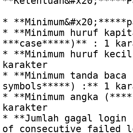
**Ketentuan&#x20;*****P
* **Minimum&#x20;*****p
* **Minimum huruf kapit
***case*****)** : 1 kar
* **Minimum huruf kecil
karakter

* **Minimum tanda baca 
symbols*****) :** 1 kar
* **Minimum angka (****
karakter

* **Jumlah gagal login 
of consecutive failed l