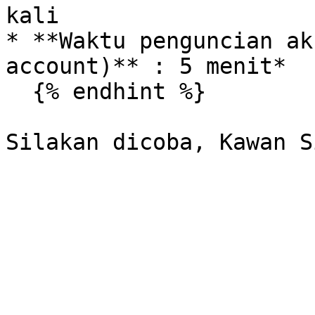
kali

* **Waktu penguncian ak
account)** : 5 menit*

  {% endhint %}
