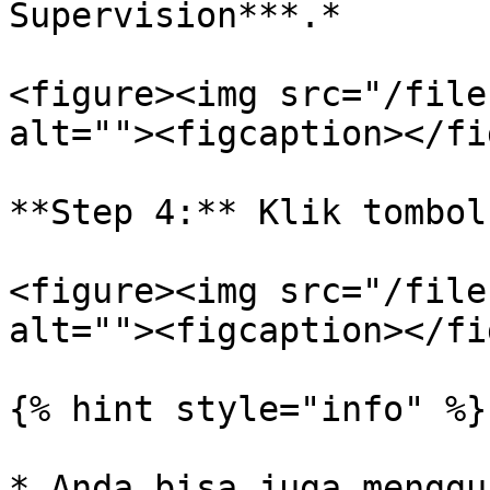
Supervision***.*

<figure><img src="/file
alt=""><figcaption></fi
**Step 4:** Klik tombol
<figure><img src="/file
alt=""><figcaption></fi
{% hint style="info" %}

* Anda bisa juga menggu