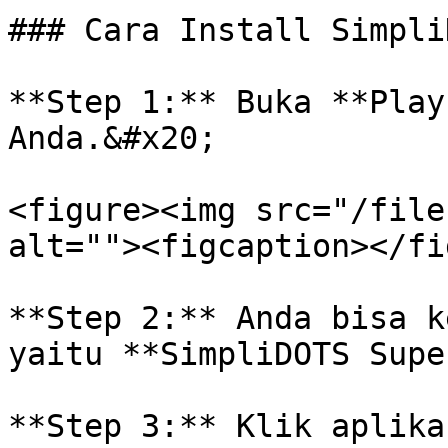
### Cara Install Simpli
**Step 1:** Buka **Play
Anda.&#x20;

<figure><img src="/file
alt=""><figcaption></fi
**Step 2:** Anda bisa k
yaitu **SimpliDOTS Supe
**Step 3:** Klik aplika