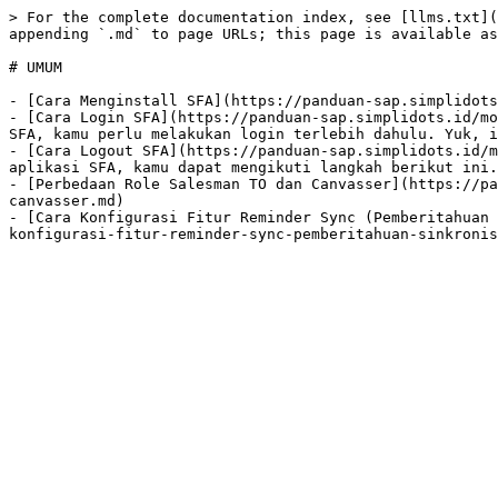
> For the complete documentation index, see [llms.txt](
appending `.md` to page URLs; this page is available as
# UMUM

- [Cara Menginstall SFA](https://panduan-sap.simplidots
- [Cara Login SFA](https://panduan-sap.simplidots.id/mo
SFA, kamu perlu melakukan login terlebih dahulu. Yuk, i
- [Cara Logout SFA](https://panduan-sap.simplidots.id/m
aplikasi SFA, kamu dapat mengikuti langkah berikut ini.

- [Perbedaan Role Salesman TO dan Canvasser](https://pa
canvasser.md)

- [Cara Konfigurasi Fitur Reminder Sync (Pemberitahuan 