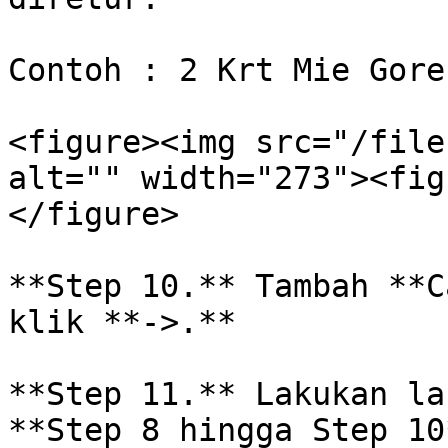
Contoh : 2 Krt Mie Gore
<figure><img src="/file
alt="" width="273"><fig
</figure>

**Step 10.** Tambah **C
klik **->.**

**Step 11.** Lakukan la
**Step 8 hingga Step 10