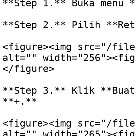
**Step 1.** Buka menu *
**Step 2.** Pilih **Ret
<figure><img src="/file
alt="" width="256"><fig
</figure>

**Step 3.** Klik **Buat
**+.**

<figure><img src="/file
alt="" width="265"><fig