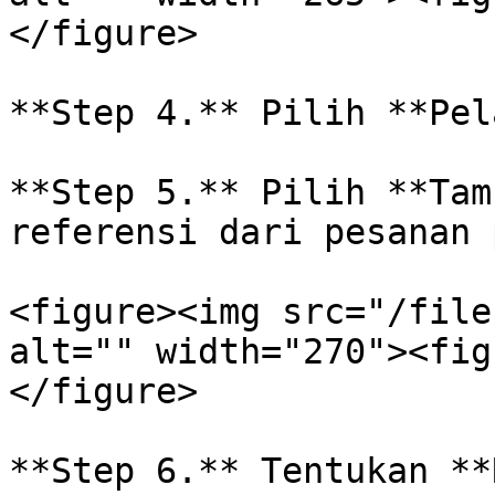
</figure>

**Step 4.** Pilih **Pel
**Step 5.** Pilih **Tam
referensi dari pesanan 
<figure><img src="/file
alt="" width="270"><fig
</figure>

**Step 6.** Tentukan **