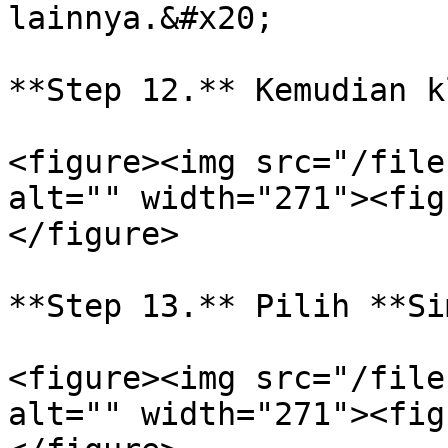
lainnya.&#x20;

**Step 12.** Kemudian k
<figure><img src="/file
alt="" width="271"><fig
</figure>

**Step 13.** Pilih **Si
<figure><img src="/file
alt="" width="271"><fig