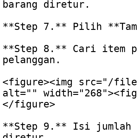
barang diretur.

**Step 7.** Pilih **Tam
**Step 8.** Cari item p
pelanggan.

<figure><img src="/file
alt="" width="268"><fig
</figure>

**Step 9.** Isi jumlah 
diretur.
