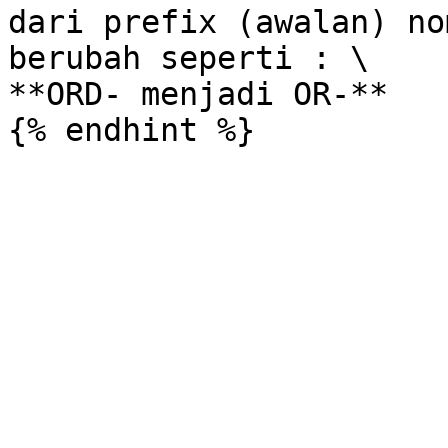
dari prefix (awalan) no
berubah seperti : \

**ORD- menjadi OR-**
