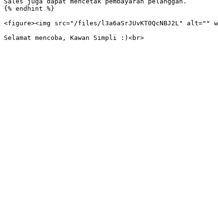
Sales juga dapat mencetak pembayaran pelanggan.

{% endhint %}

<figure><img src="/files/l3a6aSrJUvKT0QcNBJ2L" alt="" w