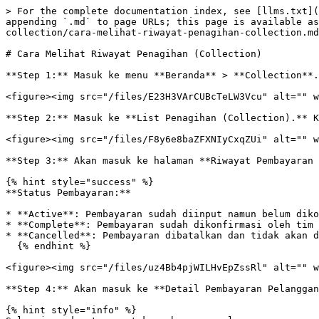
> For the complete documentation index, see [llms.txt](
appending `.md` to page URLs; this page is available as
collection/cara-melihat-riwayat-penagihan-collection.md
# Cara Melihat Riwayat Penagihan (Collection)

**Step 1:** Masuk ke menu **Beranda** > **Collection**.

<figure><img src="/files/E23H3VArCUBcTeLW3Vcu" alt="" w
**Step 2:** Masuk ke **List Penagihan (Collection).** K
<figure><img src="/files/F8y6e8baZFXNIyCxqZUi" alt="" w
**Step 3:** Akan masuk ke halaman **Riwayat Pembayaran 
{% hint style="success" %}

**Status Pembayaran:**

* **Active**: Pembayaran sudah diinput namun belum diko
* **Complete**: Pembayaran sudah dikonfirmasi oleh tim 
* **Cancelled**: Pembayaran dibatalkan dan tidak akan d
  {% endhint %}

<figure><img src="/files/uz4Bb4pjWILHvEpZssRl" alt="" w
**Step 4:** Akan masuk ke **Detail Pembayaran Pelanggan
{% hint style="info" %}
