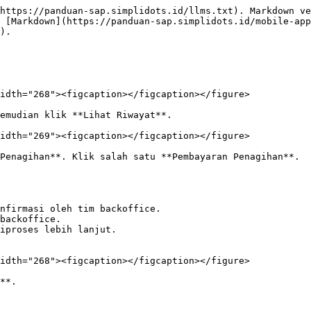
https://panduan-sap.simplidots.id/llms.txt). Markdown ve
 [Markdown](https://panduan-sap.simplidots.id/mobile-app
).

idth="268"><figcaption></figcaption></figure>

emudian klik **Lihat Riwayat**.

idth="269"><figcaption></figcaption></figure>

Penagihan**. Klik salah satu **Pembayaran Penagihan**.

nfirmasi oleh tim backoffice.

backoffice.

iproses lebih lanjut.

idth="268"><figcaption></figcaption></figure>

**.
