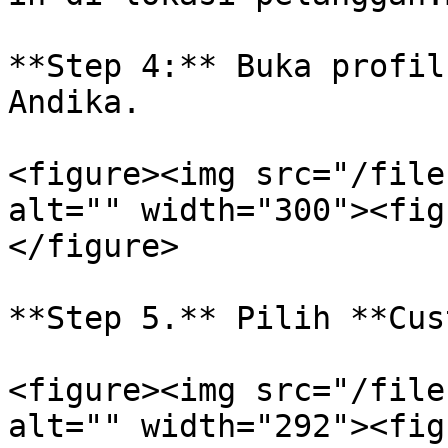
**Step 4:** Buka profil
Andika.

<figure><img src="/file
alt="" width="300"><fig
</figure>

**Step 5.** Pilih **Cus
<figure><img src="/file
alt="" width="292"><fig