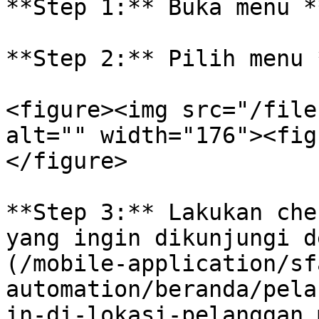
**Step 1:** Buka menu *
**Step 2:** Pilih menu 
<figure><img src="/file
alt="" width="176"><fig
</figure>

**Step 3:** Lakukan che
yang ingin dikunjungi d
(/mobile-application/sf
automation/beranda/pela
in-di-lokasi-pelanggan.m