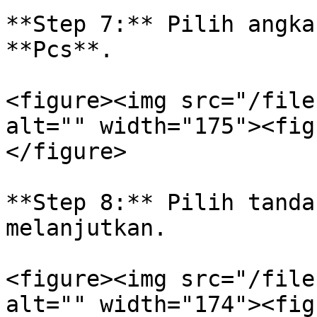
**Step 7:** Pilih angka
**Pcs**.

<figure><img src="/file
alt="" width="175"><fig
</figure>

**Step 8:** Pilih tanda
melanjutkan.

<figure><img src="/file
alt="" width="174"><fig