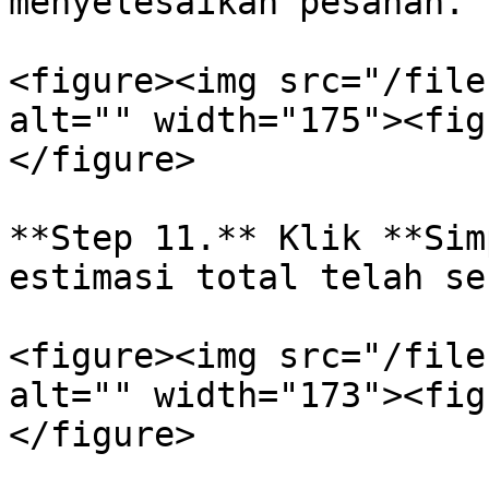
menyelesaikan pesanan.

<figure><img src="/file
alt="" width="175"><fig
</figure>

**Step 11.** Klik **Sim
estimasi total telah se
<figure><img src="/file
alt="" width="173"><fig
</figure>
