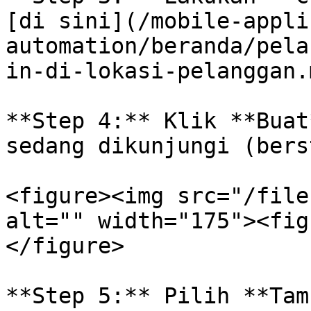
[di sini](/mobile-appli
automation/beranda/pela
in-di-lokasi-pelanggan.
**Step 4:** Klik **Buat
sedang dikunjungi (bers
<figure><img src="/file
alt="" width="175"><fig
</figure>

**Step 5:** Pilih **Tam