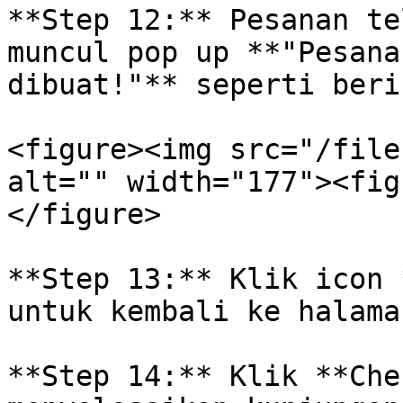
**Step 12:** Pesanan te
muncul pop up **"Pesana
dibuat!"** seperti beri
<figure><img src="/file
alt="" width="177"><fig
</figure>

**Step 13:** Klik icon 
untuk kembali ke halama
**Step 14:** Klik **Che