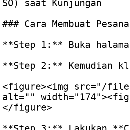
SO) saat Kunjungan

### Cara Membuat Pesana
**Step 1:** Buka halama
**Step 2:** Kemudian kl
<figure><img src="/file
alt="" width="174"><fig
</figure>

**Step 3:** Lakukan **C