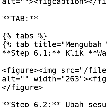
alt=""><figcaption></fi
**TAB:**

{% tabs %}

{% tab title="Mengubah 
**Step 6.1:** Klik **Wa
<figure><img src="/file
alt="" width="263"><fig
</figure>

**Step 6.2:** Ubah sesu