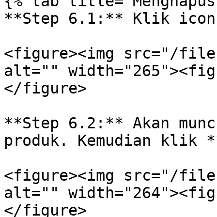
{% tab title="Menghapus
**Step 6.1:** Klik icon
<figure><img src="/file
alt="" width="265"><fig
</figure>

**Step 6.2:** Akan munc
produk. Kemudian klik *
<figure><img src="/file
alt="" width="264"><fig
</figure>
