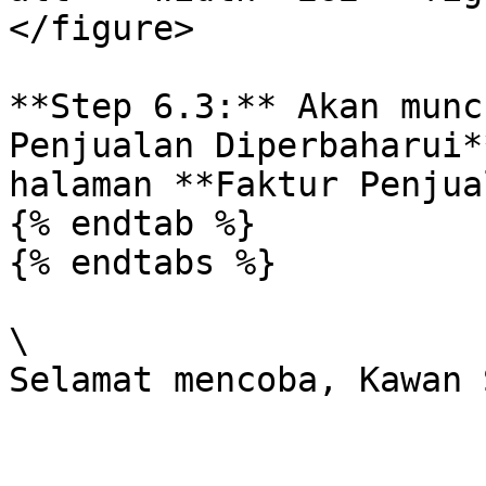
</figure>

**Step 6.3:** Akan munc
Penjualan Diperbaharui*
halaman **Faktur Penjua
{% endtab %}

{% endtabs %}

\
