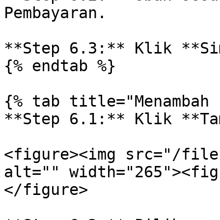
Pembayaran.

**Step 6.3:** Klik **Si
{% endtab %}

{% tab title="Menambah 
**Step 6.1:** Klik **Ta
<figure><img src="/file
alt="" width="265"><fig
</figure>
