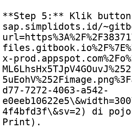
**Step 5:** Klik button
sap.simplidots.id/~gitb
url=https%3A%2F%2F38371
files.gitbook.io%2F%7E%
x-prod.appspot.com%2Fo%
ML6LhsHx5TJpV4GOuvJ%252
5uEohV%252Fimage.png%3F
d77-7272-4063-a542-
e0eeb10622e5\&width=300
4f4bfd3f\&sv=2) di pojo
Print).
