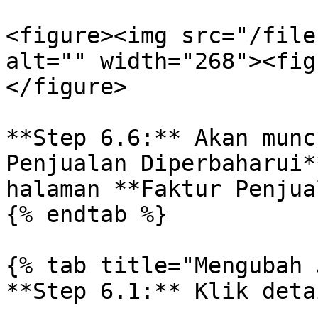
<figure><img src="/file
alt="" width="268"><fig
</figure>

**Step 6.6:** Akan munc
Penjualan Diperbaharui*
halaman **Faktur Penjua
{% endtab %}

{% tab title="Mengubah 
**Step 6.1:** Klik deta