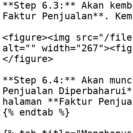
**Step 6.3:** Akan kemb
Faktur Penjualan**. Kem
<figure><img src="/file
alt="" width="267"><fig
</figure>

**Step 6.4:** Akan munc
Penjualan Diperbaharui*
halaman **Faktur Penjua
{% endtab %}
