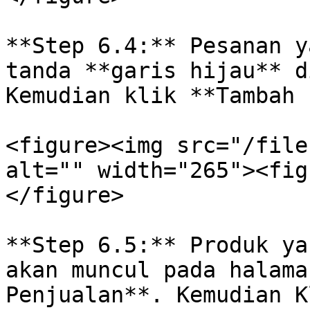
**Step 6.4:** Pesanan y
tanda **garis hijau** d
Kemudian klik **Tambah 
<figure><img src="/file
alt="" width="265"><fig
</figure>

**Step 6.5:** Produk ya
akan muncul pada halama
Penjualan**. Kemudian K