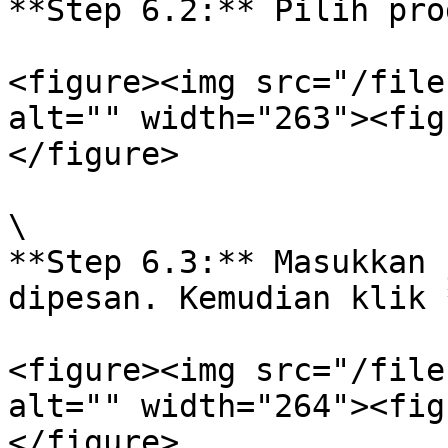
**Step 6.2:** Pilih pro
<figure><img src="/file
alt="" width="263"><fig
</figure>

\

**Step 6.3:** Masukkan 
dipesan. Kemudian klik 
<figure><img src="/file
alt="" width="264"><fig
</figure>
