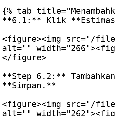
{% tab title="Menambahk
**6.1:** Klik **Estimas
<figure><img src="/file
alt="" width="266"><fig
</figure>

**Step 6.2:** Tambahkan
**Simpan.**

<figure><img src="/file
alt="" width="262"><fig