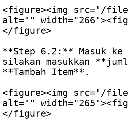
<figure><img src="/file
alt="" width="266"><fig
</figure>

**Step 6.2:** Masuk ke 
silakan masukkan **juml
**Tambah Item**.

<figure><img src="/file
alt="" width="265"><fig
</figure>
