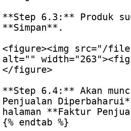
**Step 6.3:** Produk su
**Simpan**.

<figure><img src="/file
alt="" width="263"><fig
</figure>

**Step 6.4:** Akan munc
Penjualan Diperbaharui*
halaman **Faktur Penjua
{% endtab %}
