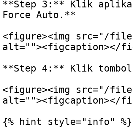
**Step 3:** Klik aplika
Force Auto.**

<figure><img src="/file
alt=""><figcaption></fi
**Step 4:** Klik tombol
<figure><img src="/file
alt=""><figcaption></fi
{% hint style="info" %}
