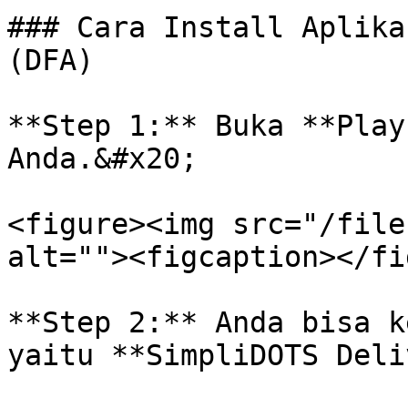
### Cara Install Aplika
(DFA)

**Step 1:** Buka **Play
Anda.&#x20;

<figure><img src="/file
alt=""><figcaption></fi
**Step 2:** Anda bisa k
yaitu **SimpliDOTS Deli