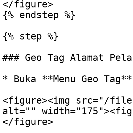
</figure>

{% endstep %}

{% step %}

### Geo Tag Alamat Pela
* Buka **Menu Geo Tag**

<figure><img src="/file
alt="" width="175"><fig
</figure>
