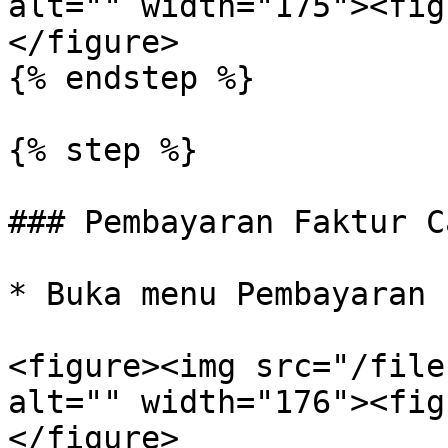
alt="" width="175"><fig
</figure>

{% endstep %}

{% step %}

### Pembayaran Faktur C
* Buka menu Pembayaran 
<figure><img src="/file
alt="" width="176"><fig
</figure>
