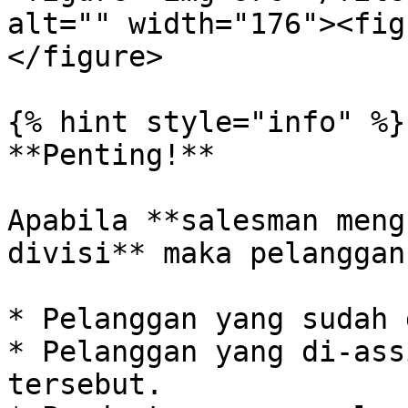
alt="" width="176"><fig
</figure>

{% hint style="info" %}

**Penting!**

Apabila **salesman meng
divisi** maka pelanggan
* Pelanggan yang sudah 
* Pelanggan yang di-ass
tersebut.
