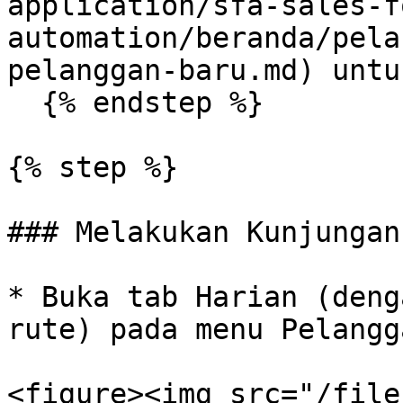
application/sfa-sales-f
automation/beranda/pela
pelanggan-baru.md) untu
  {% endstep %}

{% step %}

### Melakukan Kunjungan

* Buka tab Harian (deng
rute) pada menu Pelangga
<figure><img src="/file