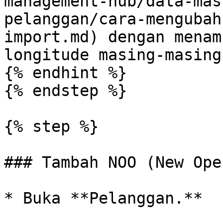
management-hub/data-mas
pelanggan/cara-mengubah
import.md) dengan menam
longitude masing-masing
{% endhint %}

{% endstep %}

{% step %}

### Tambah NOO (New Ope
* Buka **Pelanggan.**
