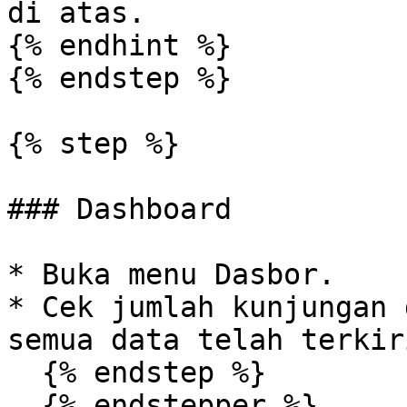
di atas.

{% endhint %}

{% endstep %}

{% step %}

### Dashboard

* Buka menu Dasbor.

* Cek jumlah kunjungan 
semua data telah terkir
  {% endstep %}

  {% endstepper %}
