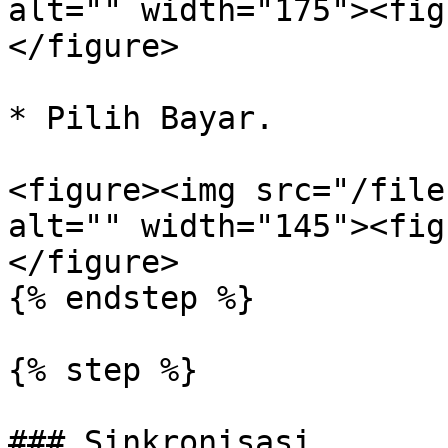
alt="" width="175"><fig
</figure>

* Pilih Bayar.

<figure><img src="/file
alt="" width="145"><fig
</figure>

{% endstep %}

{% step %}

### Sinkronisasi
