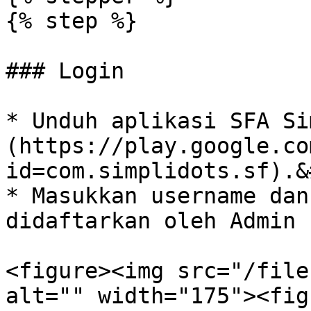
{% step %}

### Login

* Unduh aplikasi SFA Si
(https://play.google.co
id=com.simplidots.sf).&
* Masukkan username dan
didaftarkan oleh Admin 
<figure><img src="/file
alt="" width="175"><fig