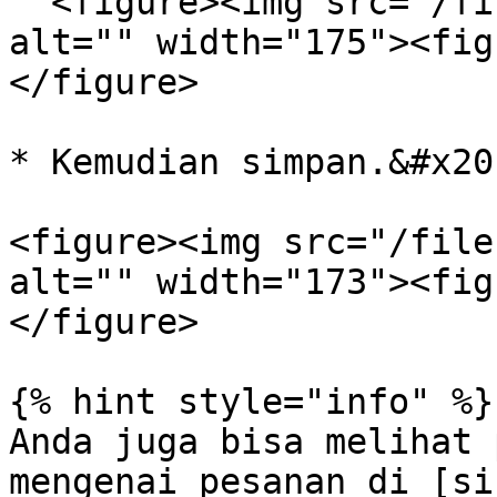
  <figure><img src="/files/C9Nscq8nolUrDL4mmxm9" 
alt="" width="175"><fig
</figure>

* Kemudian simpan.&#x20;
<figure><img src="/file
alt="" width="173"><fig
</figure>

{% hint style="info" %}

Anda juga bisa melihat 
mengenai pesanan di [si